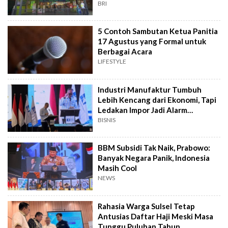
BRI
5 Contoh Sambutan Ketua Panitia
17 Agustus yang Formal untuk
Berbagai Acara
LIFESTYLE
Industri Manufaktur Tumbuh
Lebih Kencang dari Ekonomi, Tapi
Ledakan Impor Jadi Alarm
Pemerintah
BISNIS
BBM Subsidi Tak Naik, Prabowo:
Banyak Negara Panik, Indonesia
Masih Cool
NEWS
Rahasia Warga Sulsel Tetap
Antusias Daftar Haji Meski Masa
Tunggu Puluhan Tahun