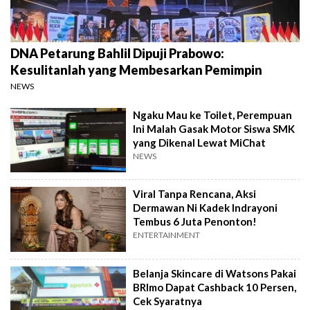
DNA Petarung Bahlil Dipuji Prabowo:
Kesulitanlah yang Membesarkan Pemimpin
NEWS
Ngaku Mau ke Toilet, Perempuan
Ini Malah Gasak Motor Siswa SMK
yang Dikenal Lewat MiChat
NEWS
Viral Tanpa Rencana, Aksi
Dermawan Ni Kadek Indrayoni
Tembus 6 Juta Penonton!
ENTERTAINMENT
Belanja Skincare di Watsons Pakai
BRImo Dapat Cashback 10 Persen,
Cek Syaratnya