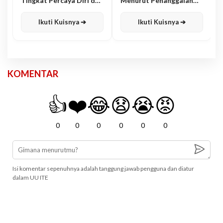
Tingkat Percaya Diri dan
Menurut Penanggalan
Karisma
Jawa
Ikuti Kuisnya ➔
Ikuti Kuisnya ➔
KOMENTAR
👍
❤️
😂
😧
😭
😡
0
0
0
0
0
0
Isi komentar sepenuhnya adalah tanggung jawab pengguna dan diatur
dalam UU ITE