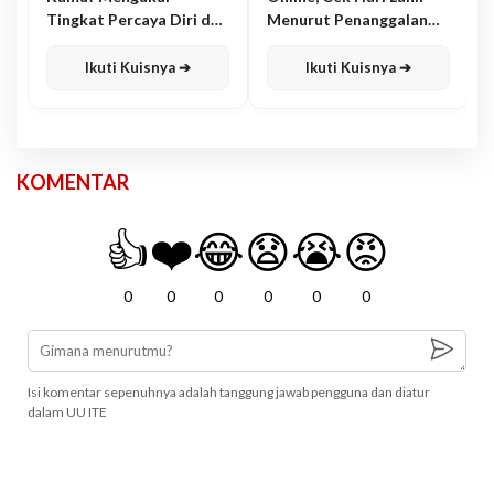
Tingkat Percaya Diri dan
Menurut Penanggalan
Karisma
Jawa
Ikuti Kuisnya ➔
Ikuti Kuisnya ➔
KOMENTAR
👍
❤️
😂
😧
😭
😡
0
0
0
0
0
0
Isi komentar sepenuhnya adalah tanggung jawab pengguna dan diatur
dalam UU ITE