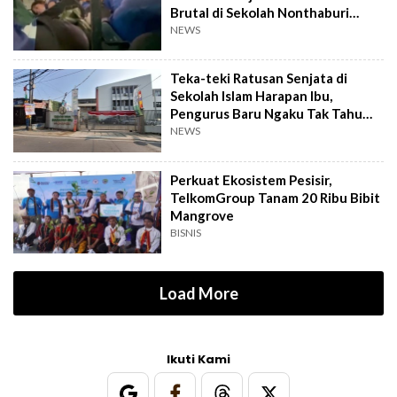
Brutal di Sekolah Nonthaburi
Thailand
NEWS
Teka-teki Ratusan Senjata di
Sekolah Islam Harapan Ibu,
Pengurus Baru Ngaku Tak Tahu
Asal-usulnya
NEWS
Perkuat Ekosistem Pesisir,
TelkomGroup Tanam 20 Ribu Bibit
Mangrove
BISNIS
Load More
Ikuti Kami