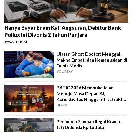
Hanya Bayar Enam Kali Angsuran, Debitur Bank
Pollux Ini Divonis 2 Tahun Penjara
JAWA TENGAH
Ulasan Ghost Doctor: Menggali
Makna Empati dan Kemanusiaan di
Dunia Medis
YOUR SAY
BATIC 2026 Membuka Jalan
Menuju Masa Depan AI,
Konektivitas Hingga Infrastruktur
Digital
BISNIS
Penimbun Sampah Ilegal Kramat
Jati Didenda Rp 15 Juta