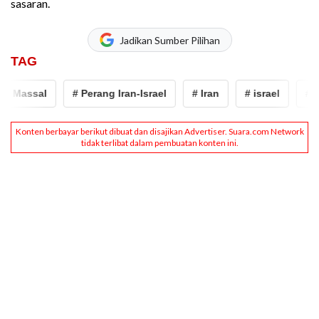
sasaran.
Jadikan Sumber Pilihan
TAG
assal
# Perang Iran-Israel
# Iran
# israel
# Benj