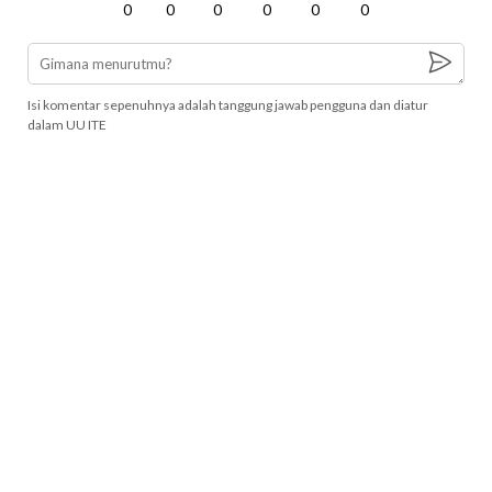
0
0
0
0
0
0
Isi komentar sepenuhnya adalah tanggung jawab pengguna dan diatur
dalam UU ITE