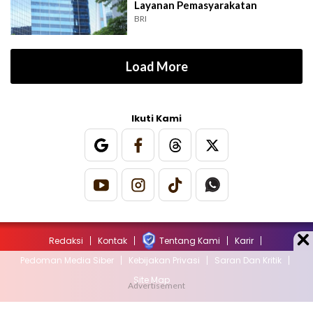
Layanan Pemasyarakatan
BRI
Load More
Ikuti Kami
Redaksi
Kontak
Tentang Kami
Karir
Pedoman Media Siber
Kebijakan Privasi
Saran Dan Kritik
Site Map