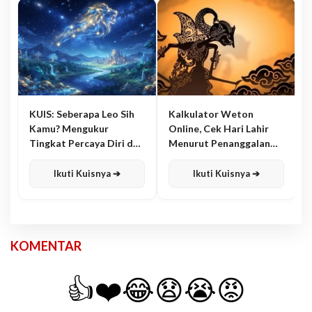
KUIS: Seberapa Leo Sih
Kalkulator Weton
Kamu? Mengukur
Online, Cek Hari Lahir
Tingkat Percaya Diri dan
Menurut Penanggalan
Karisma
Jawa
Ikuti Kuisnya ➔
Ikuti Kuisnya ➔
KOMENTAR
👍
❤️
😂
😧
😭
😡