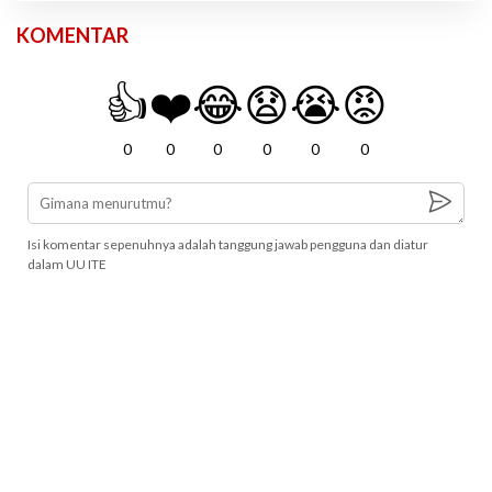
KOMENTAR
👍
❤️
😂
😧
😭
😡
0
0
0
0
0
0
Isi komentar sepenuhnya adalah tanggung jawab pengguna dan diatur
dalam UU ITE