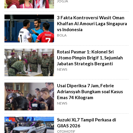
dan Tawa
JOGJA
3 Fakta Kontroversi Wasit Oman
Khalfan Al Amouri Laga Singapura
vs Indonesia
BOLA
Rotasi Pasmar 1: Kolonel Sri
Utomo Pimpin Brigif 1, Sejumlah
Jabatan Strategis Berganti
NEWS
Usai Diperiksa 7 Jam, Febrie
Adriansyah Bungkam soal Kasus
Emas 74 Kilogram
NEWS
Suzuki XL7 Tampil Perkasa di
GIIAS 2026
OTOMOTIF