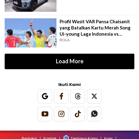
Profil Wasit VAR Pansa Chaisanit
yang Batalkan Kartu Merah Song
Ui-young Laga Indonesia vs
Singapura
BOLA
Load More
Ikuti Kami
Redaksi
Kontak
Tentang Kami
Karir