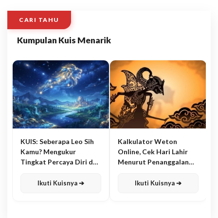
CARI TAHU
Kumpulan Kuis Menarik
KUIS: Seberapa Leo Sih
Kalkulator Weton
Kamu? Mengukur
Online, Cek Hari Lahir
Tingkat Percaya Diri dan
Menurut Penanggalan
Karisma
Jawa
Ikuti Kuisnya ➔
Ikuti Kuisnya ➔