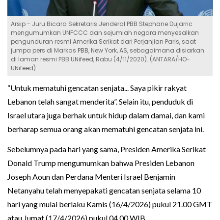
Arsip - Juru Bicara Sekretaris Jenderal PBB Stephane Dujarric
mengumumkan UNFCCC dan sejumlah negara menyesalkan
pengunduran resmi Amerika Serikat dari Perjanjian Paris, saat
jumpa pers di Markas PBB, New York, AS, sebagaimana disiarkan
di laman resmi PBB UNifeed, Rabu (4/11/2020). (ANTARA/HO-
UNifeed)
“Untuk mematuhi gencatan senjata... Saya pikir rakyat
Lebanon telah sangat menderita”. Selain itu, penduduk di
Israel utara juga berhak untuk hidup dalam damai, dan kami
berharap semua orang akan mematuhi gencatan senjata ini.
Sebelumnya pada hari yang sama, Presiden Amerika Serikat
Donald Trump mengumumkan bahwa Presiden Lebanon
Joseph Aoun dan Perdana Menteri Israel Benjamin
Netanyahu telah menyepakati gencatan senjata selama 10
hari yang mulai berlaku Kamis (16/4/2026) pukul 21.00 GMT
atau Jumat (17/4/2026) pukul 04.00 WIB.