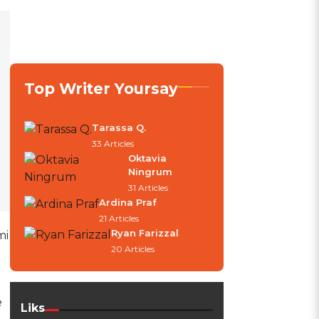
Top Writer Yoursay
Tarassa Q.
33 Articles
Oktavia
Ningrum
31 Articles
Ardina Praf
21 Articles
Ryan Farizzal
mi
20 Articles
e
Liks