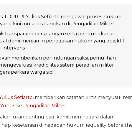
i I DPR RI Yulius Setiarto mengawal proses hukum
ang kini mulai disidangkan di Pengadilan Militer.
 transparansi persidangan serta pengungkapan
ktual demi menjamin penegakan hukum yang objektif
 intervensi.
ibkan memberikan perlindungan saksi, pemulihan
mengevaluasi kredibilitas sistem peradilan militer
ni perkara warga sipil.
Yulius Setiarto
, memberikan catatan kritis menyusul res
 Yunus
ke
Pengadilan Militer
.
akan ujian penting bagi komitmen negara dalam
sip kesetaraan di hadapan hukum (equality before th