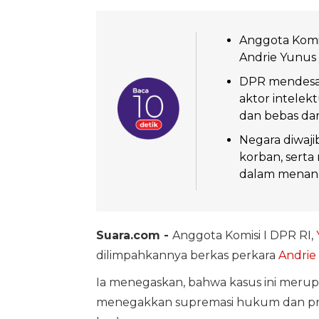
Anggota Komis
Andrie Yunus y
DPR mendesak
aktor intele
dan bebas dari
Negara diwaj
korban, serta 
dalam menanga
Suara.com -
Anggota Komisi I DPR RI,
dilimpahkannya berkas perkara
Andrie
Ia menegaskan, bahwa kasus ini merup
menegakkan supremasi hukum dan prin