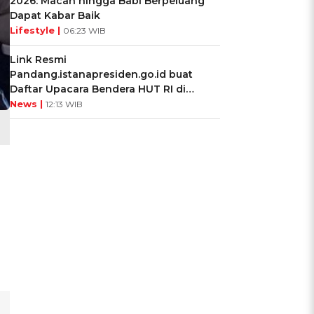
2026: Macan hingga Babi Berpeluang
Dapat Kabar Baik
Lifestyle |
06:23 WIB
Link Resmi
Pandang.istanapresiden.go.id buat
Daftar Upacara Bendera HUT RI di
Istana Negara
News |
12:13 WIB
m