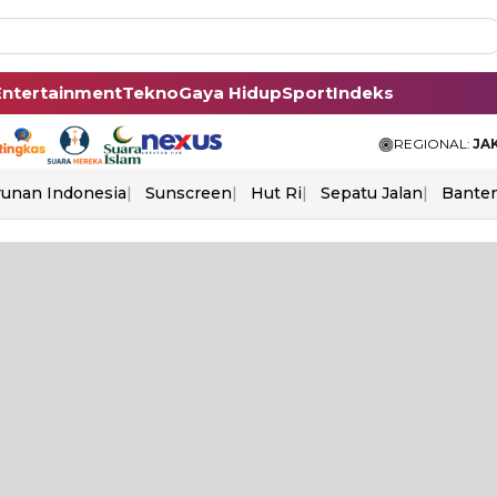
Entertainment
Tekno
Gaya Hidup
Sport
Indeks
REGIONAL:
JA
unan Indonesia
Sunscreen
Hut Ri
Sepatu Jalan
Bante