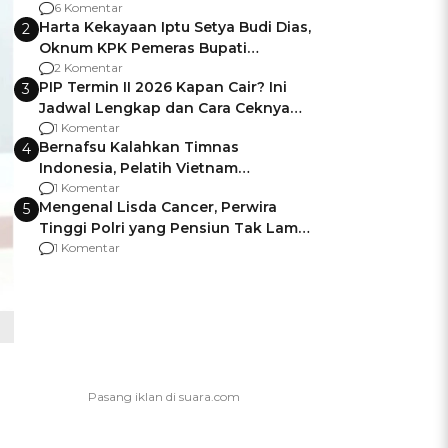
Gagalnya Negara Jamin Keamanan
6 Komentar
Harta Kekayaan Iptu Setya Budi Dias,
2
Oknum KPK Pemeras Bupati
Pemalang
2 Komentar
PIP Termin II 2026 Kapan Cair? Ini
3
Jadwal Lengkap dan Cara Ceknya
agar Dana Tidak Hangus!
1 Komentar
Bernafsu Kalahkan Timnas
4
Indonesia, Pelatih Vietnam
Berencana Pakai Jimat di Pakansari
1 Komentar
Mengenal Lisda Cancer, Perwira
5
Tinggi Polri yang Pensiun Tak Lama
Usai Jadi Brigjen
1 Komentar