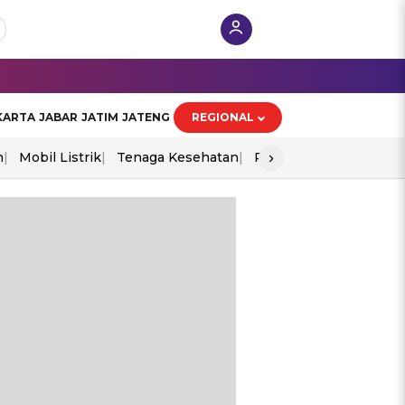
KARTA
JABAR
JATIM
JATENG
REGIONAL
›
n
Mobil Listrik
Tenaga Kesehatan
Perang As-Iran
Ekon