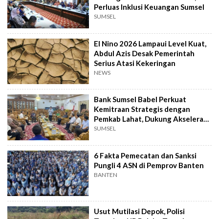
Perluas Inklusi Keuangan Sumsel
SUMSEL
El Nino 2026 Lampaui Level Kuat,
Abdul Azis Desak Pemerintah
Serius Atasi Kekeringan
NEWS
Bank Sumsel Babel Perkuat
Kemitraan Strategis dengan
Pemkab Lahat, Dukung Akselerasi
Ekonomi Daerah
SUMSEL
6 Fakta Pemecatan dan Sanksi
Pungli 4 ASN di Pemprov Banten
BANTEN
Usut Mutilasi Depok, Polisi