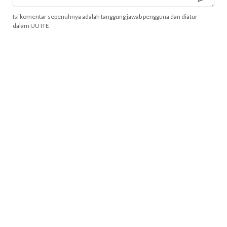
Isi komentar sepenuhnya adalah tanggung jawab pengguna dan diatur
dalam UU ITE