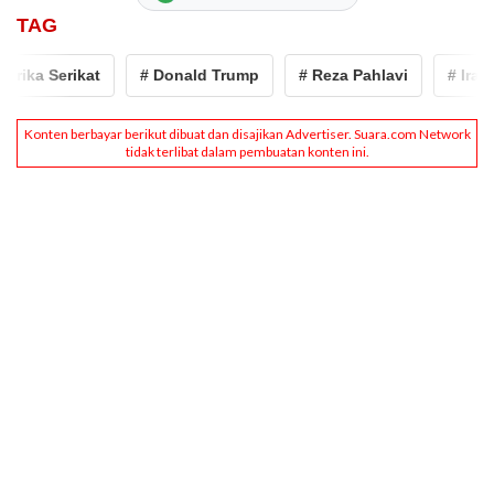
TAG
rika Serikat
# Donald Trump
# Reza Pahlavi
# Iran