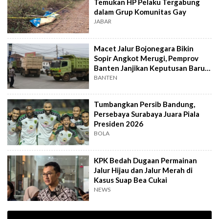
Temukan HP Pelaku Tergabung
dalam Grup Komunitas Gay
JABAR
Macet Jalur Bojonegara Bikin
Sopir Angkot Merugi, Pemprov
Banten Janjikan Keputusan Baru 4
Hari Lagi
BANTEN
Tumbangkan Persib Bandung,
Persebaya Surabaya Juara Piala
Presiden 2026
BOLA
KPK Bedah Dugaan Permainan
Jalur Hijau dan Jalur Merah di
Kasus Suap Bea Cukai
NEWS