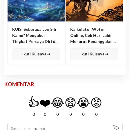
KUIS: Seberapa Leo Sih
Kalkulator Weton
Kamu? Mengukur
Online, Cek Hari Lahir
Tingkat Percaya Diri dan
Menurut Penanggalan
Karisma
Jawa
Ikuti Kuisnya ➔
Ikuti Kuisnya ➔
KOMENTAR
👍
❤️
😂
😧
😭
😡
0
0
0
0
0
0