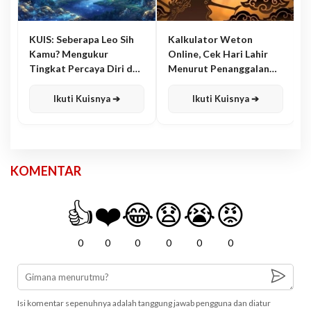
KUIS: Seberapa Leo Sih
Kalkulator Weton
Kamu? Mengukur
Online, Cek Hari Lahir
Tingkat Percaya Diri dan
Menurut Penanggalan
Karisma
Jawa
Ikuti Kuisnya ➔
Ikuti Kuisnya ➔
KOMENTAR
👍
❤️
😂
😧
😭
😡
0
0
0
0
0
0
Isi komentar sepenuhnya adalah tanggung jawab pengguna dan diatur