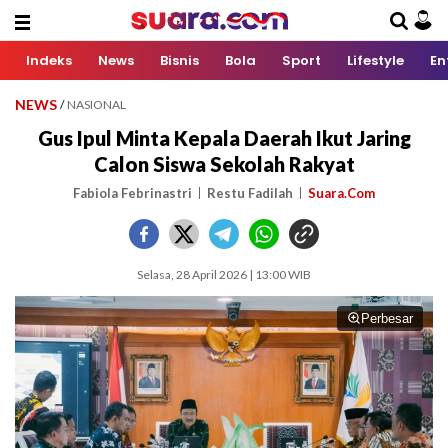
Indeks
News
Bisnis
Bola
Sport
Lifestyle
En
NEWS
/
NASIONAL
Gus Ipul Minta Kepala Daerah Ikut Jaring
Calon Siswa Sekolah Rakyat
Fabiola Febrinastri
Restu Fadilah
Suara.Com
Selasa, 28 April 2026 | 13:00 WIB
Perbesar