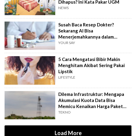
Dihapus? Ini Kata Pakar UGM
NEWS
Susah Baca Resep Dokter?
Sekarang AI Bisa
Menerjemahkannya dalam
Hitungkan Detik!
YOUR SAY
5 Cara Mengatasi Bibir Makin
Menghitam Akibat Sering Pakai
Lipstik
LIFESTYLE
Dilema Infrastruktur: Mengapa
Akumulasi Kuota Data Bisa
Memicu Kenaikan Harga Paket
Internet?
TEKNO
Load More