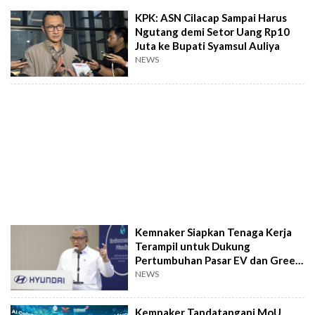
KPK: ASN Cilacap Sampai Harus
Ngutang demi Setor Uang Rp10
Juta ke Bupati Syamsul Auliya
NEWS
Kemnaker Siapkan Tenaga Kerja
Terampil untuk Dukung
Pertumbuhan Pasar EV dan Green
Jobs
NEWS
Kemnaker Tandatangani MoU