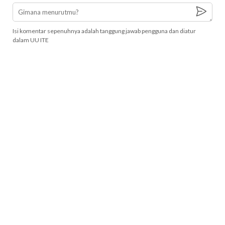
Isi komentar sepenuhnya adalah tanggung jawab pengguna dan diatur
dalam UU ITE