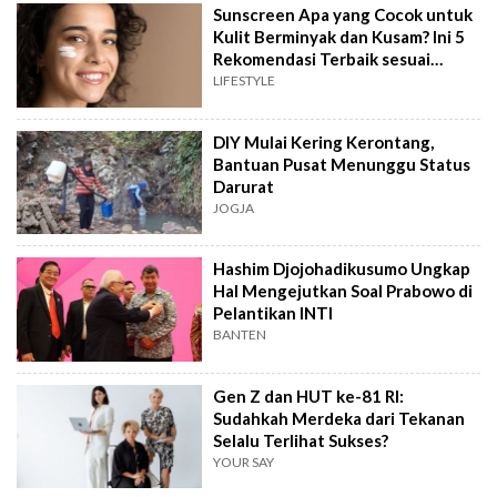
Sunscreen Apa yang Cocok untuk
Kulit Berminyak dan Kusam? Ini 5
Rekomendasi Terbaik sesuai
Review
LIFESTYLE
DIY Mulai Kering Kerontang,
Bantuan Pusat Menunggu Status
Darurat
JOGJA
Hashim Djojohadikusumo Ungkap
Hal Mengejutkan Soal Prabowo di
Pelantikan INTI
BANTEN
Gen Z dan HUT ke-81 RI:
Sudahkah Merdeka dari Tekanan
Selalu Terlihat Sukses?
YOUR SAY