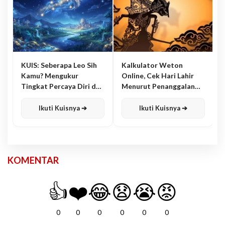
KUIS: Seberapa Leo Sih
Kalkulator Weton
Kamu? Mengukur
Online, Cek Hari Lahir
Tingkat Percaya Diri dan
Menurut Penanggalan
Karisma
Jawa
Ikuti Kuisnya ➔
Ikuti Kuisnya ➔
KOMENTAR
👍
❤️
😂
😧
😭
😡
0
0
0
0
0
0