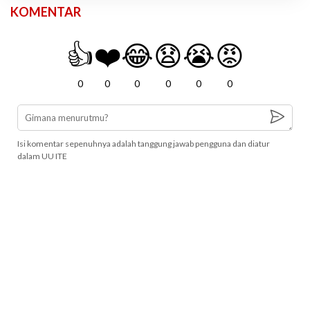
KOMENTAR
👍
❤️
😂
😧
😭
😡
0
0
0
0
0
0
Isi komentar sepenuhnya adalah tanggung jawab pengguna dan diatur
dalam UU ITE