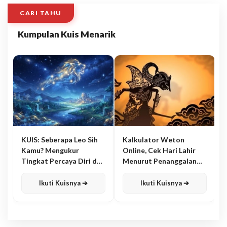
CARI TAHU
Kumpulan Kuis Menarik
KUIS: Seberapa Leo Sih
Kalkulator Weton
Kamu? Mengukur
Online, Cek Hari Lahir
Tingkat Percaya Diri dan
Menurut Penanggalan
Karisma
Jawa
Ikuti Kuisnya ➔
Ikuti Kuisnya ➔