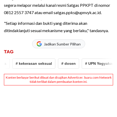
segera melapor melalui kanal resmi Satgas PPKPT di nomor
0812 2557 3747 atau email
satgas.ppks@upnvyk.ac.id
.
"Setiap informasi dan bukti yang diterima akan
ditindaklanjuti sesuai mekanisme yang berlaku," tandasnya.
Jadikan Sumber Pilihan
TAG
a
# kekerasan seksual
# dosen
# UPN Yogyakarta