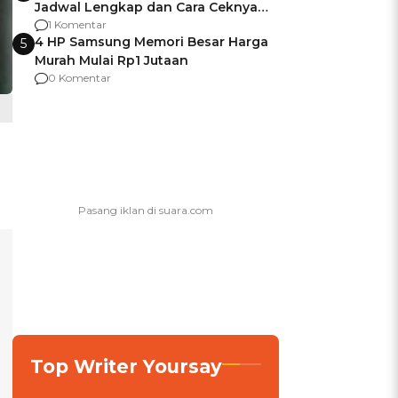
Jadwal Lengkap dan Cara Ceknya
agar Dana Tidak Hangus!
1 Komentar
4 HP Samsung Memori Besar Harga
5
Murah Mulai Rp1 Jutaan
0 Komentar
Top Writer Yoursay