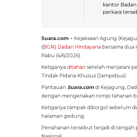
kantor Badan 
perkara terse
Suara.com -
Kejaksaan Agung (Kejagu
(
BGN
)
Dadan Hindayana
bersama dua 
Rabu (4/6/2026).
Ketiganya
ditahan
setelah menjalani p
Tindak Pidana Khusus (Jampidsus).
Pantauan
Suara.com
di Kejagung, Dad
dengan mengenakan rompi tahanan b
Ketiganya tampak diborgol sebelum d
halaman gedung.
Penahanan tersebut terjadi di tengah
Nasional.