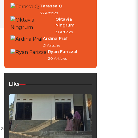
Tarassa Q.
33 Articles
Oktavia
Ningrum
31 Articles
Ardina Praf
21 Articles
Ryan Farizzal
20 Articles
Liks
zi