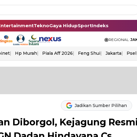
Entertainment
Tekno
Gaya Hidup
Sport
Indeks
REGIONAL:
JA
binet
Hp Murah
Piala Aff 2026
Feng Shui
Jakarta
Psel
Jadikan Sumber Pilihan
an Diborgol, Kejagung Resm
GN Dadan Hindayana Cs