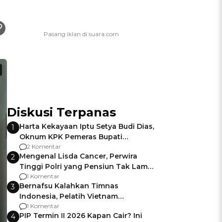
Diskusi Terpanas
Harta Kekayaan Iptu Setya Budi Dias,
1
Oknum KPK Pemeras Bupati
Pemalang
2 Komentar
Mengenal Lisda Cancer, Perwira
2
Tinggi Polri yang Pensiun Tak Lama
Usai Jadi Brigjen
1 Komentar
Bernafsu Kalahkan Timnas
3
Indonesia, Pelatih Vietnam
Berencana Pakai Jimat di Pakansari
1 Komentar
PIP Termin II 2026 Kapan Cair? Ini
4