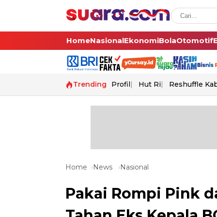
Home
Nasional
Ekonomi
Bola
Otomotif
Trending
Profil
Hut Ri
Reshuffle Ka
Home
News
Nasional
Pakai Rompi Pink d
Tahan Eks Kepala B