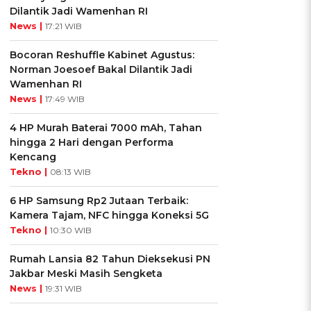
Dilantik Jadi Wamenhan RI
News |
17:21 WIB
Bocoran Reshuffle Kabinet Agustus:
Norman Joesoef Bakal Dilantik Jadi
Wamenhan RI
News |
17:49 WIB
4 HP Murah Baterai 7000 mAh, Tahan
hingga 2 Hari dengan Performa
Kencang
Tekno |
08:13 WIB
6 HP Samsung Rp2 Jutaan Terbaik:
Kamera Tajam, NFC hingga Koneksi 5G
Tekno |
10:30 WIB
Rumah Lansia 82 Tahun Dieksekusi PN
Jakbar Meski Masih Sengketa
News |
19:31 WIB