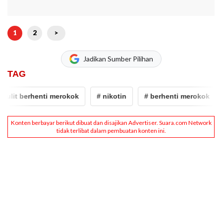
1
2
>
Jadikan Sumber Pilihan
TAG
ulit berhenti merokok
# nikotin
# berhenti merokok
#