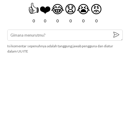
👍
❤️
😂
😧
😭
😡
0
0
0
0
0
0
Isi komentar sepenuhnya adalah tanggung jawab pengguna dan diatur
dalam UU ITE