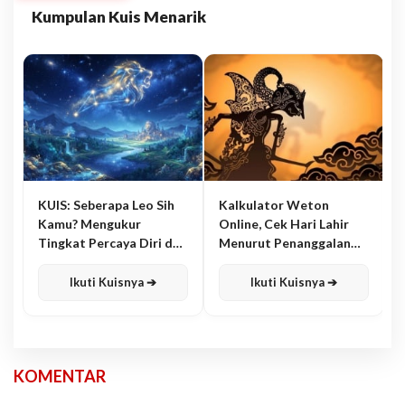
Kumpulan Kuis Menarik
KUIS: Seberapa Leo Sih
Kalkulator Weton
Kamu? Mengukur
Online, Cek Hari Lahir
Tingkat Percaya Diri dan
Menurut Penanggalan
Karisma
Jawa
Ikuti Kuisnya ➔
Ikuti Kuisnya ➔
KOMENTAR