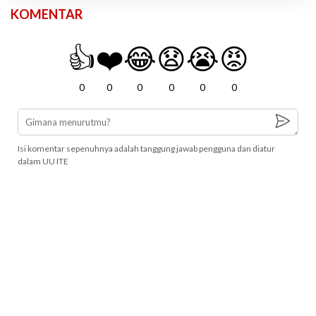
KOMENTAR
👍
❤️
😂
😧
😭
😡
0
0
0
0
0
0
Isi komentar sepenuhnya adalah tanggung jawab pengguna dan diatur
dalam UU ITE