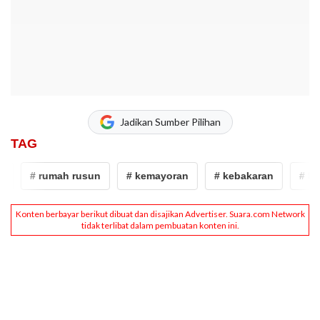
Jadikan Sumber Pilihan
TAG
# rumah rusun
# kemayoran
# kebakaran
# keba