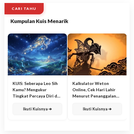
CARI TAHU
Kumpulan Kuis Menarik
KUIS: Seberapa Leo Sih
Kalkulator Weton
Kamu? Mengukur
Online, Cek Hari Lahir
Tingkat Percaya Diri dan
Menurut Penanggalan
Karisma
Jawa
Ikuti Kuisnya ➔
Ikuti Kuisnya ➔