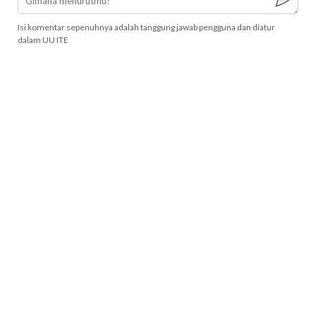
Isi komentar sepenuhnya adalah tanggung jawab pengguna dan diatur
dalam UU ITE