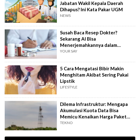
Jabatan Wakil Kepala Daerah
Dihapus? Ini Kata Pakar UGM
NEWS
Susah Baca Resep Dokter?
Sekarang AI Bisa
Menerjemahkannya dalam
Hitungkan Detik!
YOUR SAY
5 Cara Mengatasi Bibir Makin
Menghitam Akibat Sering Pakai
Lipstik
LIFESTYLE
Dilema Infrastruktur: Mengapa
Akumulasi Kuota Data Bisa
Memicu Kenaikan Harga Paket
Internet?
TEKNO