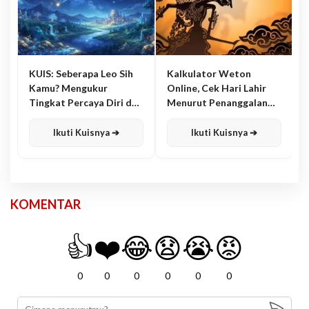
KUIS: Seberapa Leo Sih
Kalkulator Weton
Kamu? Mengukur
Online, Cek Hari Lahir
Tingkat Percaya Diri dan
Menurut Penanggalan
Karisma
Jawa
Ikuti Kuisnya ➔
Ikuti Kuisnya ➔
KOMENTAR
👍
❤️
😂
😧
😭
😡
0
0
0
0
0
0