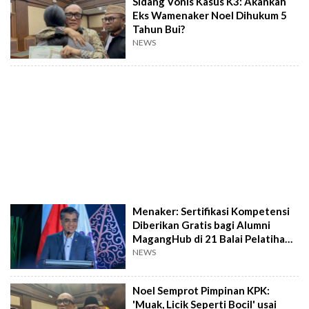
Sidang Vonis Kasus K3: Akankah
Eks Wamenaker Noel Dihukum 5
Tahun Bui?
NEWS
Menaker: Sertifikasi Kompetensi
Diberikan Gratis bagi Alumni
MagangHub di 21 Balai Pelatihan
Vokasi
NEWS
Noel Semprot Pimpinan KPK:
'Muak, Licik Seperti Bocil' usai