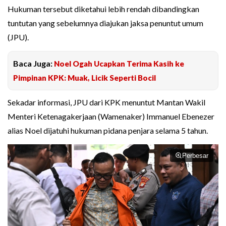
Hukuman tersebut diketahui lebih rendah dibandingkan
tuntutan yang sebelumnya diajukan jaksa penuntut umum
(JPU).
Baca Juga:
Noel Ogah Ucapkan Terima Kasih ke
Pimpinan KPK: Muak, Licik Seperti Bocil
Sekadar informasi, JPU dari KPK menuntut Mantan Wakil
Menteri Ketenagakerjaan (Wamenaker) Immanuel Ebenezer
alias Noel dijatuhi hukuman pidana penjara selama 5 tahun.
Perbesar