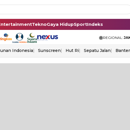
Entertainment
Tekno
Gaya Hidup
Sport
Indeks
REGIONAL:
JA
unan Indonesia
Sunscreen
Hut Ri
Sepatu Jalan
Bante