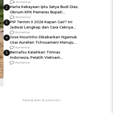
Gagalnya Negara Jamin Keamanan
6 Komentar
Harta Kekayaan Iptu Setya Budi Dias,
2
Oknum KPK Pemeras Bupati
Pemalang
2 Komentar
PIP Termin II 2026 Kapan Cair? Ini
3
Jadwal Lengkap dan Cara Ceknya
agar Dana Tidak Hangus!
1 Komentar
Jose Mourinho Dikabarkan Ngamuk
4
Usai Aurelien Tchouameni Menuju
Manchester United
1 Komentar
Bernafsu Kalahkan Timnas
5
Indonesia, Pelatih Vietnam
Berencana Pakai Jimat di Pakansari
1 Komentar