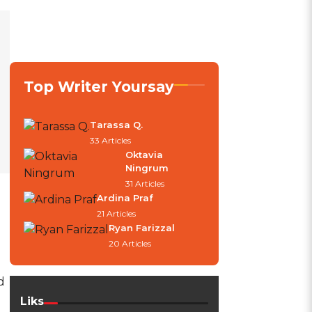
Top Writer Yoursay
Tarassa Q.
33 Articles
Oktavia
Ningrum
31 Articles
Ardina Praf
21 Articles
Ryan Farizzal
20 Articles
d
Liks