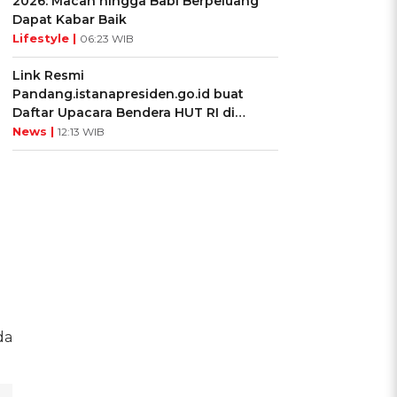
2026: Macan hingga Babi Berpeluang
Dapat Kabar Baik
Lifestyle |
06:23 WIB
Link Resmi
Pandang.istanapresiden.go.id buat
Daftar Upacara Bendera HUT RI di
Istana Negara
News |
12:13 WIB
da