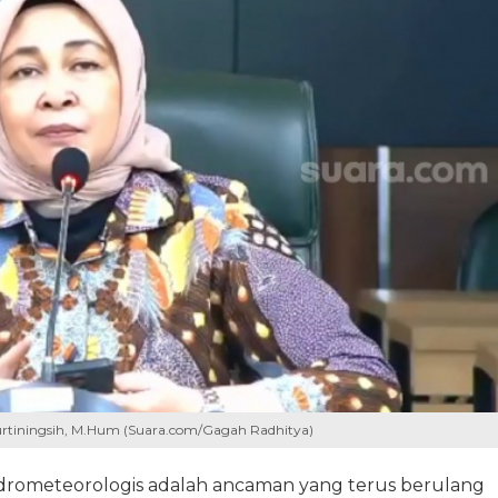
tiningsih, M.Hum (Suara.com/Gagah Radhitya)
rometeorologis adalah ancaman yang terus berulang