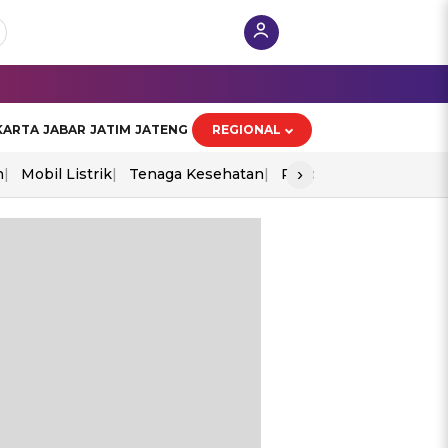
KARTA
JABAR
JATIM
JATENG
REGIONAL
›
n
Mobil Listrik
Tenaga Kesehatan
Piala Aff 2026
Ekono