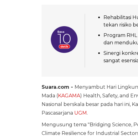
Rehabilitasi H
tekan risiko 
Program RHL 
dan mendukung 
Sinergi konkr
sangat esensi
Suara.com -
Menyambut Hari Lingkung
Mada (
KAGAMA
) Health, Safety, and
Nasional berskala besar pada hari ini, K
Pascasarjana
UGM
.
Mengusung tema "Bridging Science, Pol
Climate Resilience for Industrial Sector