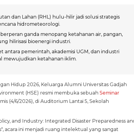
utan dan Lahan (RHL) hulu-hilir jadi solusi strategis
bencana hidrometeorologi.
berperan ganda menopang ketahanan air, pangan,
hilirisasi bioenergi industri.
et antara pemerintah, akademisi UGM, dan industri
al mewujudkan ketahanan iklim.
an Hidup 2026, Keluarga Alumni Universitas Gadjah
 Environment (HSE) resmi membuka sebuah
Seminar
amis (4/6/2026), di Auditorium Lantai 5, Sekolah
icy, and Industry: Integrated Disaster Preparedness an
s", acara ini menjadi ruang intelektual yang sangat