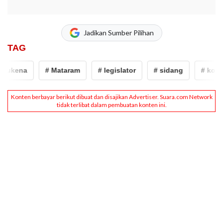
Jadikan Sumber Pilihan
TAG
ukena
# Mataram
# legislator
# sidang
# korupsi