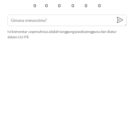
0
0
0
0
0
0
Isi komentar sepenuhnya adalah tanggung jawab pengguna dan diatur
dalam UU ITE