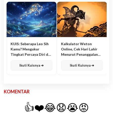
KUIS: Seberapa Leo Sih
Kalkulator Weton
Kamu? Mengukur
Online, Cek Hari Lahir
Tingkat Percaya Diri dan
Menurut Penanggalan
Karisma
Jawa
Ikuti Kuisnya ➔
Ikuti Kuisnya ➔
KOMENTAR
👍
❤️
😂
😧
😭
😡