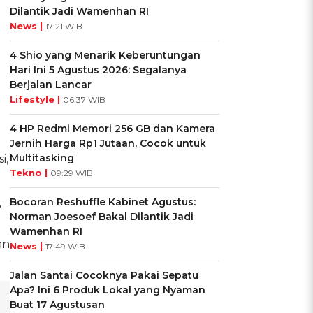
Dilantik Jadi Wamenhan RI
News |
17:21 WIB
4 Shio yang Menarik Keberuntungan
Hari Ini 5 Agustus 2026: Segalanya
Berjalan Lancar
Lifestyle |
06:37 WIB
4 HP Redmi Memori 256 GB dan Kamera
Jernih Harga Rp1 Jutaan, Cocok untuk
Multitasking
i,
Tekno |
09:29 WIB
Bocoran Reshuffle Kabinet Agustus:
8
Norman Joesoef Bakal Dilantik Jadi
Wamenhan RI
an
News |
17:49 WIB
Jalan Santai Cocoknya Pakai Sepatu
Apa? Ini 6 Produk Lokal yang Nyaman
Buat 17 Agustusan