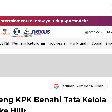
Entertainment
Tekno
Gaya Hidup
Sport
Indeks
REGIONAL:
JA
ut Ri
Pemain Keturunan Indonesia
Hp Murah
Jogja
Shi
Jadikan Sumber Pilihan
ng KPK Benahi Tata Kelola
e Hilir