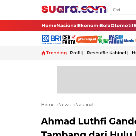
Home
Nasional
Ekonomi
Bola
Otomotif
Trending
Profil
Reshuffle Kabinet
H
Home
News
Nasional
Ahmad Luthfi Gande
Tambang dari Hulu k