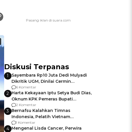
Diskusi Terpanas
Sayembara Rp10 Juta Dedi Mulyadi
1
Dikritik UGM, Dinilai Cermin
Gagalnya Negara Jamin Keamanan
6 Komentar
Harta Kekayaan Iptu Setya Budi Dias,
2
Oknum KPK Pemeras Bupati
Pemalang
2 Komentar
Bernafsu Kalahkan Timnas
3
Indonesia, Pelatih Vietnam
Berencana Pakai Jimat di Pakansari
1 Komentar
Mengenal Lisda Cancer, Perwira
4