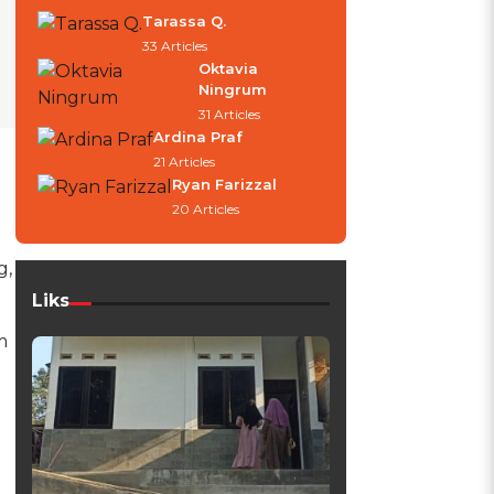
Tarassa Q.
33 Articles
Oktavia
Ningrum
31 Articles
Ardina Praf
21 Articles
Ryan Farizzal
20 Articles
g,
Liks
m