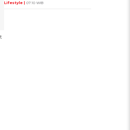
Lifestyle |
07:10 WIB
t