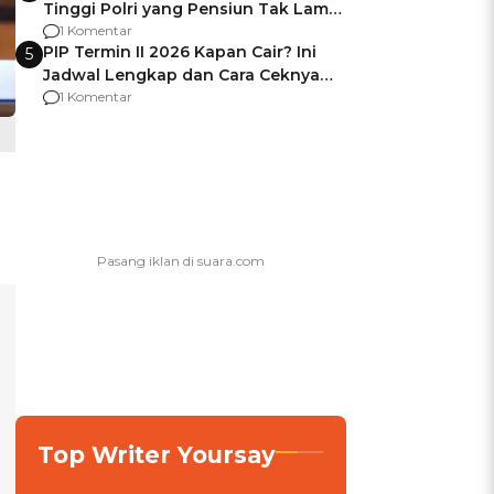
Tinggi Polri yang Pensiun Tak Lama
Usai Jadi Brigjen
1 Komentar
PIP Termin II 2026 Kapan Cair? Ini
5
Jadwal Lengkap dan Cara Ceknya
agar Dana Tidak Hangus!
1 Komentar
Top Writer Yoursay