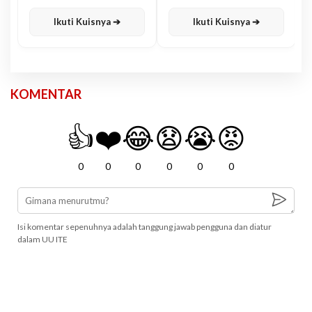
Karisma
Jawa
Ikuti Kuisnya ➔
Ikuti Kuisnya ➔
KOMENTAR
👍
❤️
😂
😧
😭
😡
0
0
0
0
0
0
Isi komentar sepenuhnya adalah tanggung jawab pengguna dan diatur
dalam UU ITE