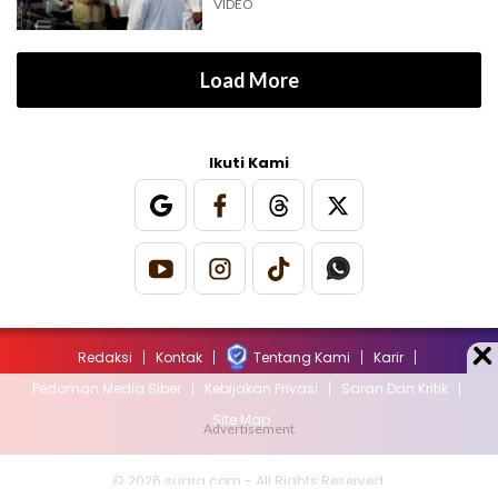
VIDEO
Load More
Ikuti Kami
Redaksi
Kontak
Tentang Kami
Karir
Pedoman Media Siber
Kebijakan Privasi
Saran Dan Kritik
Site Map
© 2026 suara.com - All Rights Reserved.