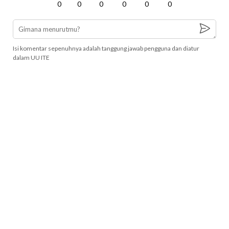
0
0
0
0
0
0
Isi komentar sepenuhnya adalah tanggung jawab pengguna dan diatur
dalam UU ITE