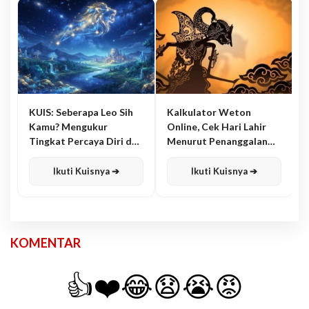
KUIS: Seberapa Leo Sih
Kalkulator Weton
Kamu? Mengukur
Online, Cek Hari Lahir
Tingkat Percaya Diri dan
Menurut Penanggalan
Karisma
Jawa
Ikuti Kuisnya ➔
Ikuti Kuisnya ➔
KOMENTAR
👍
❤️
😂
😧
😭
😡