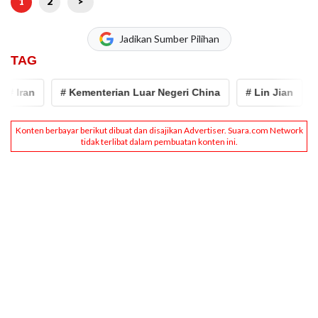
1
2
>
Jadikan Sumber Pilihan
TAG
 Iran
# Kementerian Luar Negeri China
# Lin Jian
# c