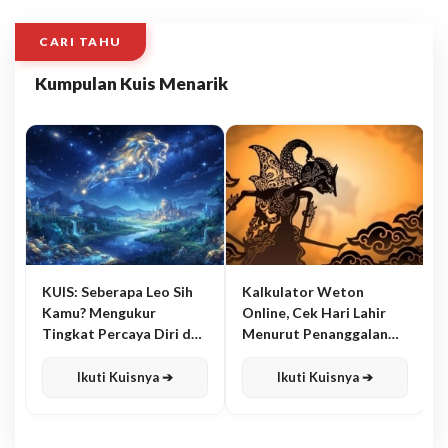
CARI TAHU
Kumpulan Kuis Menarik
KUIS: Seberapa Leo Sih
Kalkulator Weton
Kamu? Mengukur
Online, Cek Hari Lahir
Tingkat Percaya Diri dan
Menurut Penanggalan
Karisma
Jawa
Ikuti Kuisnya ➔
Ikuti Kuisnya ➔