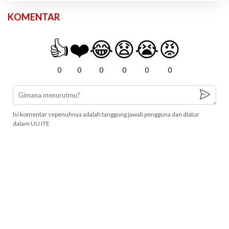
KOMENTAR
👍
❤️
😂
😧
😭
😡
0
0
0
0
0
0
Isi komentar sepenuhnya adalah tanggung jawab pengguna dan diatur
dalam UU ITE