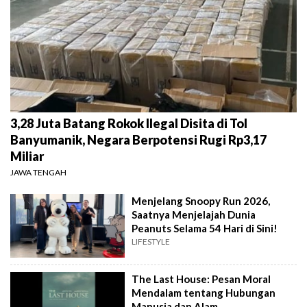
3,28 Juta Batang Rokok Ilegal Disita di Tol
Banyumanik, Negara Berpotensi Rugi Rp3,17
Miliar
JAWA TENGAH
Menjelang Snoopy Run 2026,
Saatnya Menjelajah Dunia
Peanuts Selama 54 Hari di Sini!
LIFESTYLE
The Last House: Pesan Moral
Mendalam tentang Hubungan
Manusia dan Alam