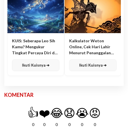
KUIS: Seberapa Leo Sih
Kalkulator Weton
Kamu? Mengukur
Online, Cek Hari Lahir
Tingkat Percaya Diri dan
Menurut Penanggalan
Karisma
Jawa
Ikuti Kuisnya ➔
Ikuti Kuisnya ➔
KOMENTAR
👍
❤️
😂
😧
😭
😡
0
0
0
0
0
0