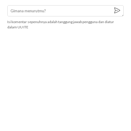
Isi komentar sepenuhnya adalah tanggung jawab pengguna dan diatur
dalam UU ITE