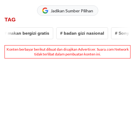
Jadikan Sumber Pilihan
TAG
akan bergizi gratis
# badan gizi nasional
# Sony Sonjay