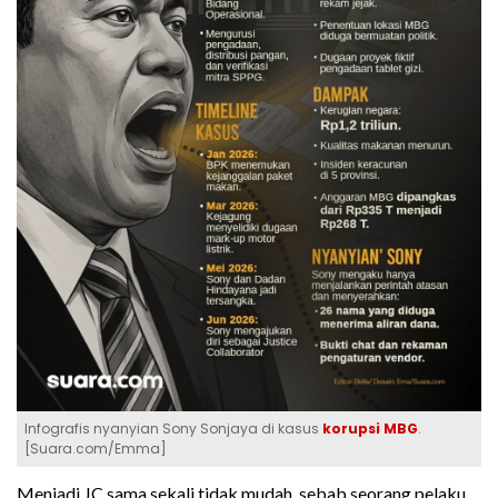
Infografis nyanyian Sony Sonjaya di kasus
korupsi MBG
.
[Suara.com/Emma]
Menjadi JC sama sekali tidak mudah, sebab seorang pelaku