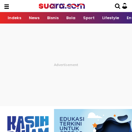
Indeks
News
Bisnis
Bola
Sport
Lifestyle
En