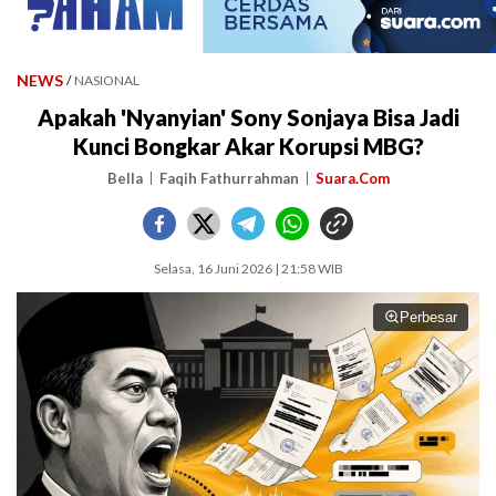
NEWS
/
NASIONAL
Apakah 'Nyanyian' Sony Sonjaya Bisa Jadi
Kunci Bongkar Akar Korupsi MBG?
Bella
Faqih Fathurrahman
Suara.Com
Selasa, 16 Juni 2026 | 21:58 WIB
Perbesar