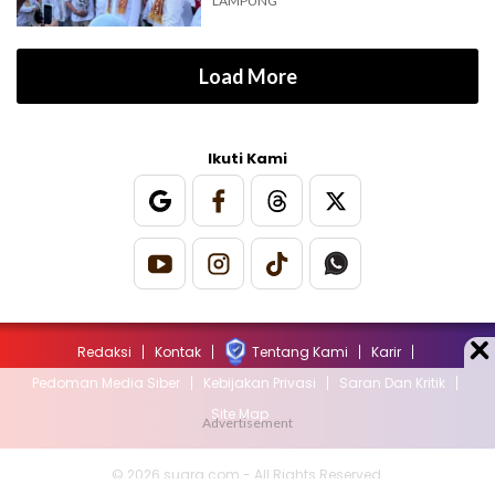
LAMPUNG
Load More
Ikuti Kami
Redaksi
Kontak
Tentang Kami
Karir
Pedoman Media Siber
Kebijakan Privasi
Saran Dan Kritik
Site Map
© 2026 suara.com - All Rights Reserved.