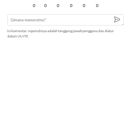
0
0
0
0
0
0
Isi komentar sepenuhnya adalah tanggung jawab pengguna dan diatur
dalam UU ITE