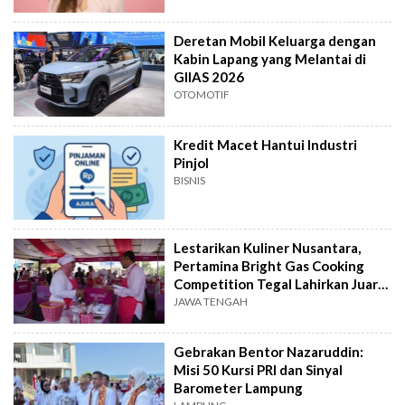
Deretan Mobil Keluarga dengan
Kabin Lapang yang Melantai di
GIIAS 2026
OTOMOTIF
Kredit Macet Hantui Industri
Pinjol
BISNIS
Lestarikan Kuliner Nusantara,
Pertamina Bright Gas Cooking
Competition Tegal Lahirkan Juara
Baru
JAWA TENGAH
Gebrakan Bentor Nazaruddin:
Misi 50 Kursi PRI dan Sinyal
Barometer Lampung