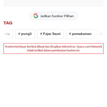
Jadikan Sumber Pilihan
TAG
arta
# pungli
# Fajar Sauri
# pemakaman
# pema