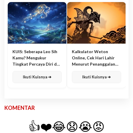
KUIS: Seberapa Leo Sih
Kalkulator Weton
Kamu? Mengukur
Online, Cek Hari Lahir
Tingkat Percaya Diri dan
Menurut Penanggalan
Karisma
Jawa
Ikuti Kuisnya ➔
Ikuti Kuisnya ➔
KOMENTAR
👍
❤️
😂
😧
😭
😡