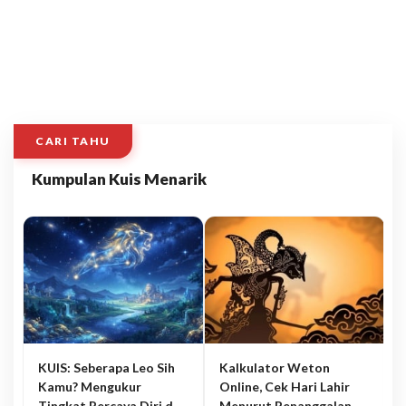
CARI TAHU
Kumpulan Kuis Menarik
KUIS: Seberapa Leo Sih
Kalkulator Weton
Kamu? Mengukur
Online, Cek Hari Lahir
Tingkat Percaya Diri dan
Menurut Penanggalan