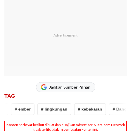
Jadikan Sumber Pilihan
TAG
i
# ember
# lingkungan
# kebakaran
# Bangunan