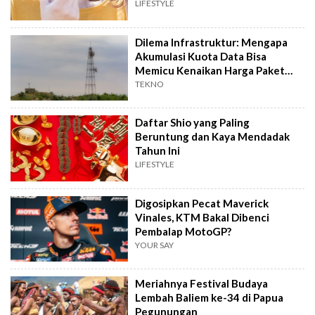
LIFESTYLE
Dilema Infrastruktur: Mengapa
Akumulasi Kuota Data Bisa
Memicu Kenaikan Harga Paket
Internet?
TEKNO
Daftar Shio yang Paling
Beruntung dan Kaya Mendadak
Tahun Ini
LIFESTYLE
Digosipkan Pecat Maverick
Vinales, KTM Bakal Dibenci
Pembalap MotoGP?
YOUR SAY
Meriahnya Festival Budaya
Lembah Baliem ke-34 di Papua
Pegunungan