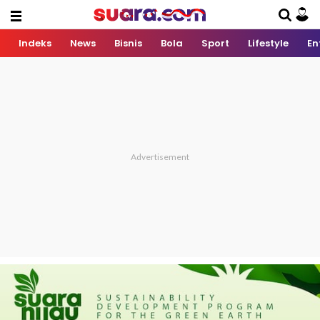
Indeks
News
Bisnis
Bola
Sport
Lifestyle
En