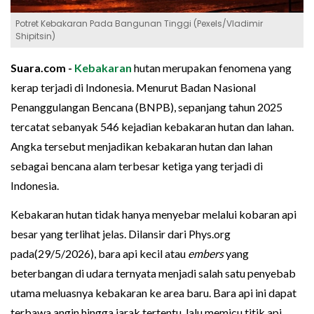
Potret Kebakaran Pada Bangunan Tinggi (Pexels/Vladimir
Shipitsin)
Suara.com -
Kebakaran
hutan merupakan fenomena yang
kerap terjadi di Indonesia. Menurut Badan Nasional
Penanggulangan Bencana (BNPB), sepanjang tahun 2025
tercatat sebanyak 546 kejadian kebakaran hutan dan lahan.
Angka tersebut menjadikan kebakaran hutan dan lahan
sebagai bencana alam terbesar ketiga yang terjadi di
Indonesia.
Kebakaran hutan tidak hanya menyebar melalui kobaran api
besar yang terlihat jelas. Dilansir dari Phys.org
pada(29/5/2026), bara api kecil atau
embers
yang
beterbangan di udara ternyata menjadi salah satu penyebab
utama meluasnya kebakaran ke area baru. Bara api ini dapat
terbawa angin hingga jarak tertentu, lalu memicu titik api