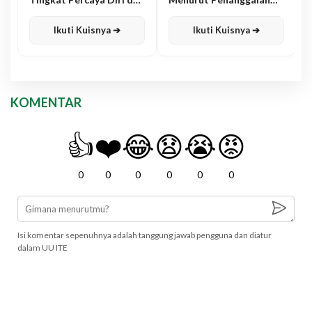
Karisma
Jawa
Ikuti Kuisnya ➔
Ikuti Kuisnya ➔
KOMENTAR
👍
❤️
😂
😧
😭
😡
0
0
0
0
0
0
Isi komentar sepenuhnya adalah tanggung jawab pengguna dan diatur
dalam UU ITE