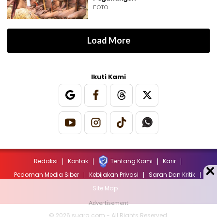
FOTO
Load More
Ikuti Kami
Redaksi
Kontak
Tentang Kami
Karir
Pedoman Media Siber
Kebijakan Privasi
Saran Dan Kritik
Site Map
© 2026 suara.com - All Rights Reserved.