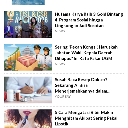
Hutama Karya Raih 3 Gold Bintang
4, Program Sosial hingga
Lingkungan Jadi Sorotan
NEWS
Sering 'Pecah Kongsi', Haruskah
Jabatan Wakil Kepala Daerah
Dihapus? Ini Kata Pakar UGM
NEWS
Susah Baca Resep Dokter?
Sekarang AI Bisa
Menerjemahkannya dalam
Hitungkan Detik!
YOUR SAY
5 Cara Mengatasi Bibir Makin
Menghitam Akibat Sering Pakai
Lipstik