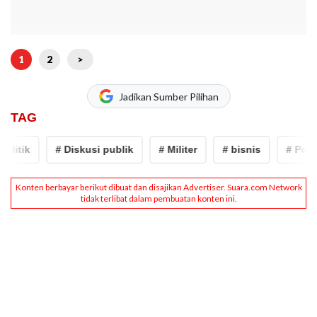
1
2
>
Jadikan Sumber Pilihan
TAG
litik
# Diskusi publik
# Militer
# bisnis
# Politik