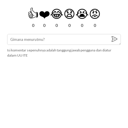
👍
❤️
😂
😧
😭
😡
0
0
0
0
0
0
Isi komentar sepenuhnya adalah tanggung jawab pengguna dan diatur
dalam UU ITE