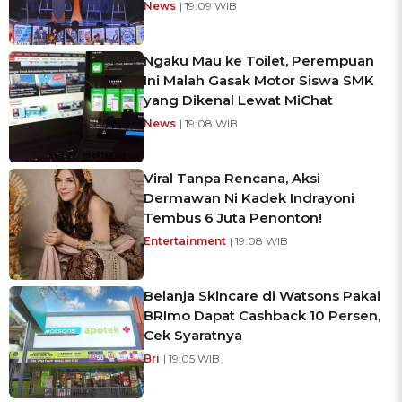
News
| 19:09 WIB
Ngaku Mau ke Toilet, Perempuan
Ini Malah Gasak Motor Siswa SMK
yang Dikenal Lewat MiChat
News
| 19:08 WIB
Viral Tanpa Rencana, Aksi
Dermawan Ni Kadek Indrayoni
Tembus 6 Juta Penonton!
Entertainment
| 19:08 WIB
Belanja Skincare di Watsons Pakai
BRImo Dapat Cashback 10 Persen,
Cek Syaratnya
Bri
| 19:05 WIB