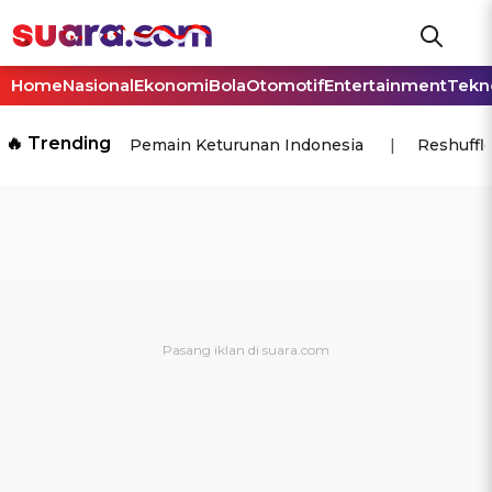
Home
Nasional
Ekonomi
Bola
Otomotif
Entertainment
Tekn
🔥 Trending
Pemain Keturunan Indonesia
Reshuffl