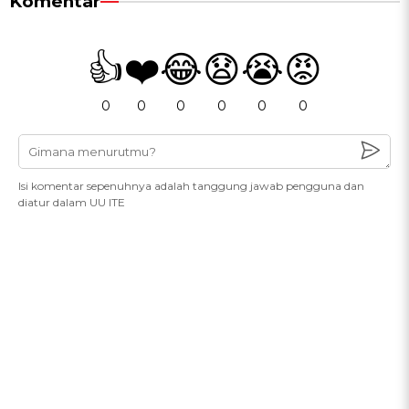
Komentar
👍
❤️
😂
😧
😭
😡
0
0
0
0
0
0
Isi komentar sepenuhnya adalah tanggung jawab pengguna dan
diatur dalam UU ITE