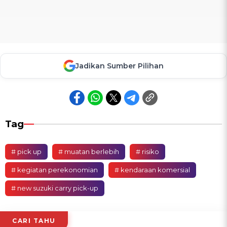
Jadikan Sumber Pilihan
Tag
# pick up
# muatan berlebih
# risiko
# kegiatan perekonomian
# kendaraan komersial
# new suzuki carry pick-up
CARI TAHU