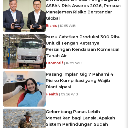
ASEAN Risk Awards 2026, Perkuat
Manajemen Risiko Berstandar
Global
Bisnis
| 10:55 WIB
Isuzu Catatkan Produksi 300 Ribu
Unit di Tengah Ketatnya
Persaingan Kendaraan Komersial
Tanah Air
Otomotif
| 16:07 WIB
Pasang Implan Gigi? Pahami 4
Risiko Komplikasi yang Wajib
Diantisipasi
Health
| 09:56 WIB
Gelombang Panas Lebih
Mematikan bagi Lansia, Apakah
Sistem Perlindungan Sudah