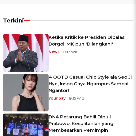
Terkini
Ketika Kritik ke Presiden Dibalas
Borgol, MK pun 'Dilangkahi'
News
| 19:17 WIB
4 OOTD Casual Chic Style ala Seo Ji
Hye, Inspo Gaya Ngampus Sampai
Ngantor!
Your Say
| 19:15 WIB
DNA Petarung Bahlil Dipuji
Prabowo: Kesulitanlah yang
Membesarkan Pemimpin