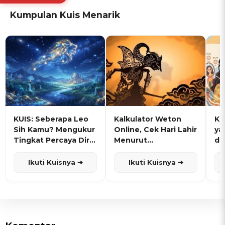
Kumpulan Kuis Menarik
KUIS: Seberapa Leo
Kalkulator Weton
KU
Sih Kamu? Mengukur
Online, Cek Hari Lahir
ya
Tingkat Percaya Diri
Menurut
de
dan Karisma
Penanggalan Jawa
Ikuti Kuisnya ➔
Ikuti Kuisnya ➔