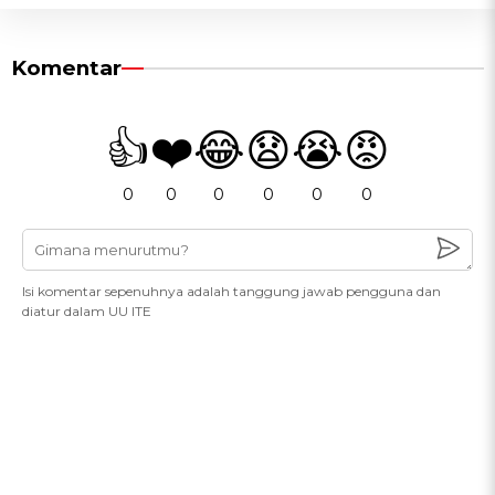
Komentar
👍
❤️
😂
😧
😭
😡
0
0
0
0
0
0
Isi komentar sepenuhnya adalah tanggung jawab pengguna dan
diatur dalam UU ITE