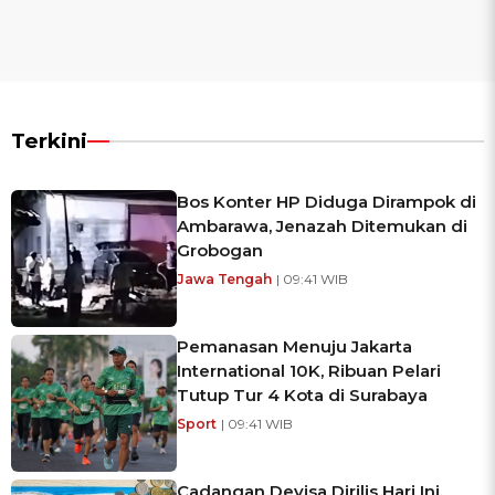
Terkini
Bos Konter HP Diduga Dirampok di
Ambarawa, Jenazah Ditemukan di
Grobogan
Jawa Tengah
| 09:41 WIB
Pemanasan Menuju Jakarta
International 10K, Ribuan Pelari
Tutup Tur 4 Kota di Surabaya
Sport
| 09:41 WIB
Cadangan Devisa Dirilis Hari Ini,