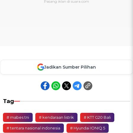
Jadikan Sumber Pilihan
Tag
# mabes tni
# kendaraan listrik
# KTT G20 Bali
# tentara nasional indonesia
# Hyundai IONIQ 5