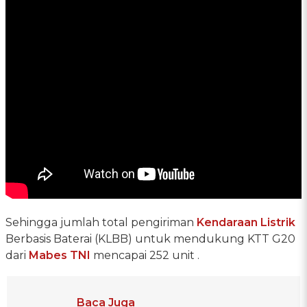
Sehingga jumlah total pengiriman
Kendaraan Listrik
Berbasis Baterai (KLBB) untuk mendukung KTT G20
dari
Mabes TNI
mencapai 252 unit .
Baca Juga