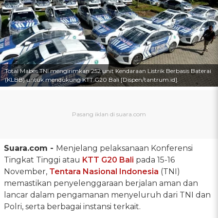
Total Mabes TNI mengirimkan 252 unit Kendaraan Listrik Berbasis Baterai
(KLBB) untuk mendukung KTT G20 Bali [Dispen/tantrum.id].
Suara.com -
Menjelang pelaksanaan Konferensi
Tingkat Tinggi atau
KTT G20 Bali
pada 15-16
November,
Tentara Nasional Indonesia
(TNI)
memastikan penyelenggaraan berjalan aman dan
lancar dalam pengamanan menyeluruh dari TNI dan
Polri, serta berbagai instansi terkait.