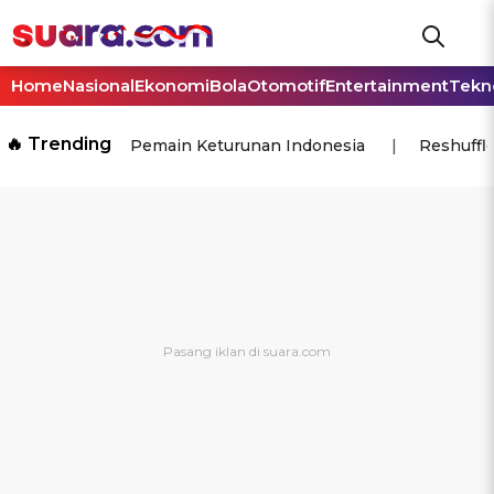
Home
Nasional
Ekonomi
Bola
Otomotif
Entertainment
Tekn
🔥 Trending
Pemain Keturunan Indonesia
Reshuffl