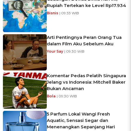
Rupiah Tertekan ke Level Rp17.934
Bisnis
| 09:33 WIB
Arti Pentingnya Peran Orang Tua
dalam Film Aku Sebelum Aku
Your Say
| 09:30 WIB
Komentar Pedas Pelatih Singapura
Jelang vs Indonesia: Mitchell Baker
Bukan Ancaman
Bola
| 09:30 WIB
5 Parfum Lokal Wangi Fresh
Aquatic, Sensasi Segar dan
Menenangkan Sepanjang Hari