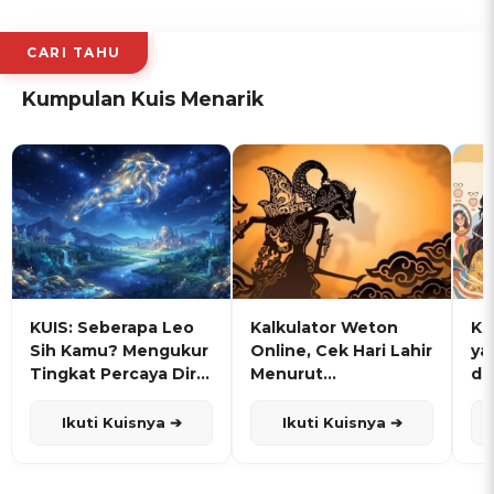
CARI TAHU
Kumpulan Kuis Menarik
KUIS: Seberapa Leo
Kalkulator Weton
KU
Sih Kamu? Mengukur
Online, Cek Hari Lahir
ya
Tingkat Percaya Diri
Menurut
de
dan Karisma
Penanggalan Jawa
Ikuti Kuisnya ➔
Ikuti Kuisnya ➔