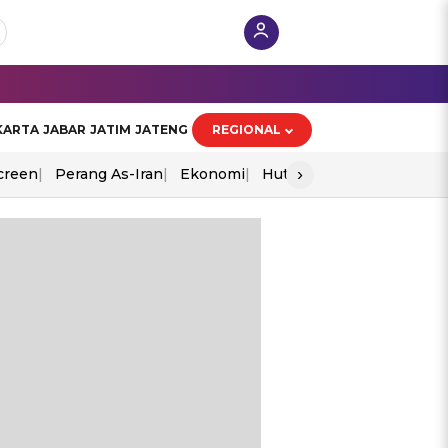
KARTA
JABAR
JATIM
JATENG
REGIONAL
›
creen
Perang As-Iran
Ekonomi
Hut Ri