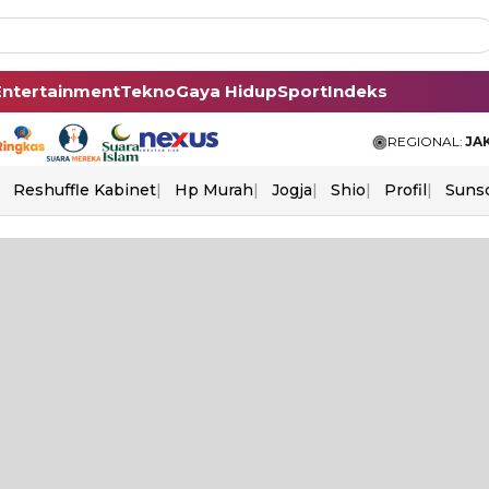
Entertainment
Tekno
Gaya Hidup
Sport
Indeks
REGIONAL:
JA
Reshuffle Kabinet
Hp Murah
Jogja
Shio
Profil
Suns