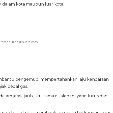
ik dalam kota maupun luar kota.
embantu pengemudi mempertahankan laju kendaraan
jak pedal gas.
lam jarak jauh, terutama di jalan tol yang lurus dan
namun tetap halus memberikan sensasi berkendara yang