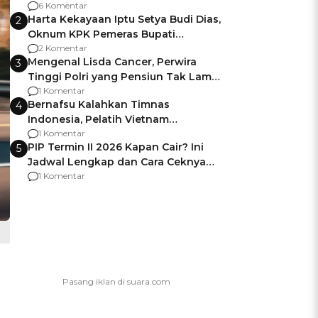
Gagalnya Negara Jamin Keamanan
6 Komentar
Harta Kekayaan Iptu Setya Budi Dias,
2
Oknum KPK Pemeras Bupati
Pemalang
2 Komentar
Mengenal Lisda Cancer, Perwira
3
Tinggi Polri yang Pensiun Tak Lama
Usai Jadi Brigjen
1 Komentar
Bernafsu Kalahkan Timnas
4
Indonesia, Pelatih Vietnam
Berencana Pakai Jimat di Pakansari
1 Komentar
PIP Termin II 2026 Kapan Cair? Ini
5
Jadwal Lengkap dan Cara Ceknya
agar Dana Tidak Hangus!
1 Komentar