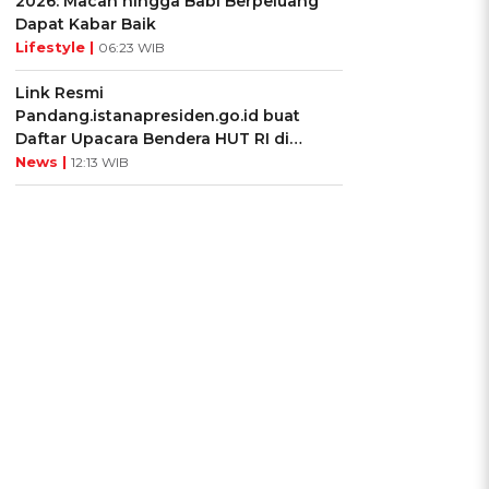
2026: Macan hingga Babi Berpeluang
Dapat Kabar Baik
Lifestyle |
06:23 WIB
Link Resmi
Pandang.istanapresiden.go.id buat
Daftar Upacara Bendera HUT RI di
Istana Negara
News |
12:13 WIB