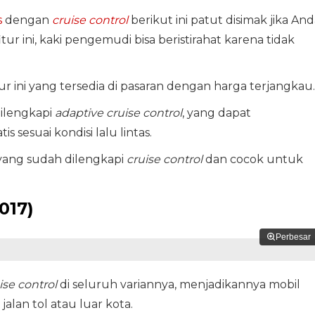
s
dengan
cruise control
berikut ini patut disimak jika And
tur ini, kaki pengemudi bisa beristirahat karena tidak
ur ini yang tersedia di pasaran dengan harga terjangkau.
ilengkapi
adaptive cruise control
, yang dapat
sesuai kondisi lalu lintas.
ang sudah dilengkapi
cruise control
dan cocok untuk
017)
Perbesar
ise control
di seluruh variannya, menjadikannya mobil
 jalan tol atau luar kota.