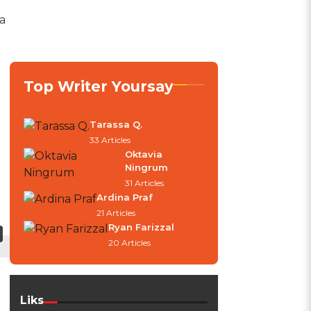
a
Top Writer Yoursay
Tarassa Q.
33 Articles
Oktavia
Ningrum
31 Articles
Ardina Praf
21 Articles
Ryan Farizzal
20 Articles
Liks