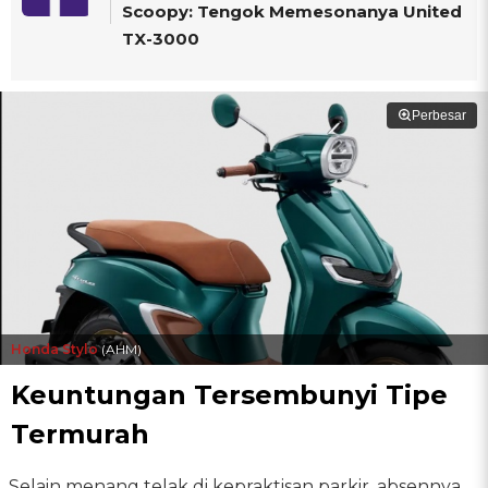
Scoopy: Tengok Memesonanya United
TX-3000
Perbesar
Honda Stylo
(AHM)
Keuntungan Tersembunyi Tipe
Termurah
Selain menang telak di kepraktisan parkir, absennya