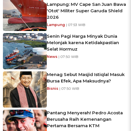
Lampung: MV Cape San Juan Bawa
'Otot' Militer Super Garuda Shield
2026
Lampung
| 07:53 WIB
Senin Pagi Harga Minyak Dunia
Melonjak karena Ketidakpastian
Selat Hormuz
News
| 07:50 WIB
Menag Sebut Masjid Istiqlal Masuk
Bursa Efek, Apa Maksudnya?
Bisnis
| 07:50 WIB
Pantang Menyerah! Pedro Acosta
Berusaha Raih Kemenangan
Pertama Bersama KTM