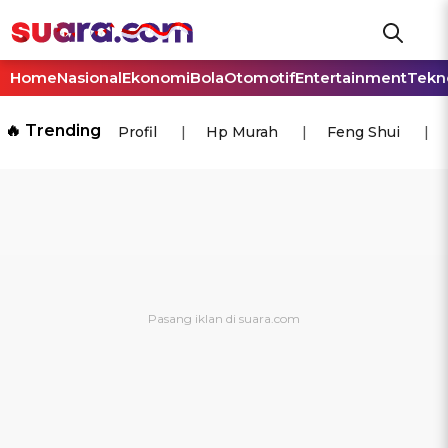
Home
Nasional
Ekonomi
Bola
Otomotif
Entertainment
Tekn
🔥 Trending
Profil
Hp Murah
Feng Shui