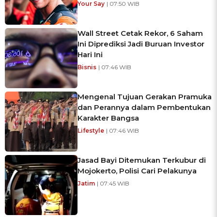
Your Say
| 07:50 WIB
Wall Street Cetak Rekor, 6 Saham
Ini Diprediksi Jadi Buruan Investor
Hari Ini
Bisnis
| 07:46 WIB
Mengenal Tujuan Gerakan Pramuka
dan Perannya dalam Pembentukan
Karakter Bangsa
Lifestyle
| 07:46 WIB
Jasad Bayi Ditemukan Terkubur di
Mojokerto, Polisi Cari Pelakunya
Jatim
| 07:45 WIB