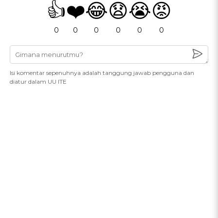
👍
❤️
😂
😧
😭
😡
0
0
0
0
0
0
Isi komentar sepenuhnya adalah tanggung jawab pengguna dan
diatur dalam UU ITE