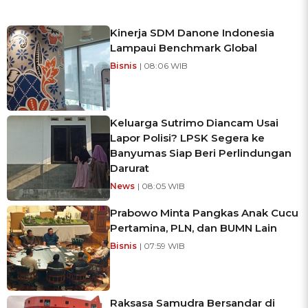
Kinerja SDM Danone Indonesia
Lampaui Benchmark Global
Bisnis
| 08:06 WIB
Keluarga Sutrimo Diancam Usai
Lapor Polisi? LPSK Segera ke
Banyumas Siap Beri Perlindungan
Darurat
News
| 08:05 WIB
Prabowo Minta Pangkas Anak Cucu
Pertamina, PLN, dan BUMN Lain
Bisnis
| 07:59 WIB
Raksasa Samudra Bersandar di