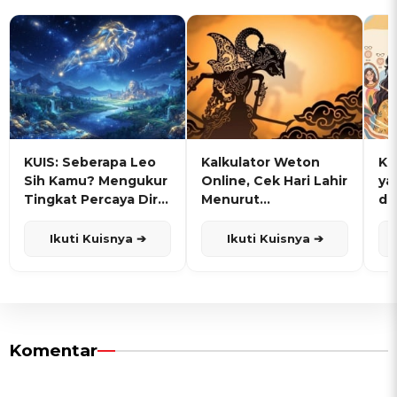
KUIS: Seberapa Leo
Kalkulator Weton
KU
Sih Kamu? Mengukur
Online, Cek Hari Lahir
ya
Tingkat Percaya Diri
Menurut
de
dan Karisma
Penanggalan Jawa
Ikuti Kuisnya ➔
Ikuti Kuisnya ➔
Komentar