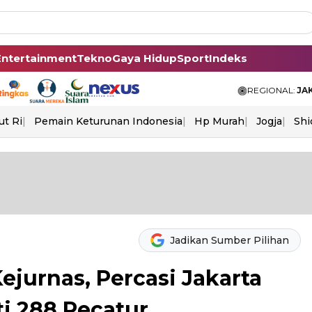
Entertainment
Tekno
Gaya Hidup
Sport
Indeks
REGIONAL:
JA
ut Ri
Pemain Keturunan Indonesia
Hp Murah
Jogja
Shi
Jadikan Sumber Pilihan
ejurnas, Percasi Jakarta
ti 288 Pecatur