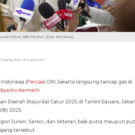
jurda Diikuti 288 Pecatur. [Dok. Istimewa]
Indonesia (
Percasi
) DKI Jakarta langsung tancap gas di
diyanto Kenneth
.
an Daerah (Kejurda) Catur 2025 di Tamini Square, Jakar
/8) 2025.
i Junior, Senior, dan Veteran, baik putra maupun putr
ajang tersebut.