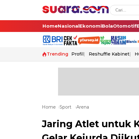
Home
Nasional
Ekonomi
Bola
Otomotif
Trending
Profil
Reshuffle Kabinet
H
Home
Sport
Arena
Jaring Atlet untuk K
Gelar Kejurda Diiku