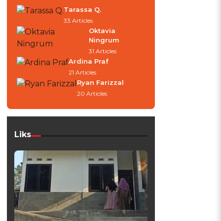
Tarassa Q.
33 Articles
Oktavia
Ningrum
31 Articles
Ardina Praf
21 Articles
Ryan Farizzal
20 Articles
Liks