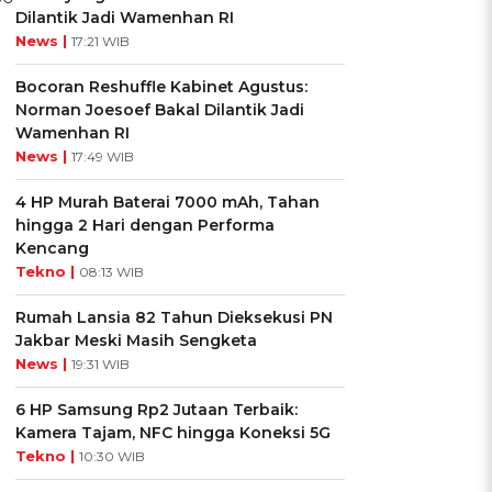
Dilantik Jadi Wamenhan RI
News |
17:21 WIB
Bocoran Reshuffle Kabinet Agustus:
Norman Joesoef Bakal Dilantik Jadi
Wamenhan RI
News |
17:49 WIB
4 HP Murah Baterai 7000 mAh, Tahan
hingga 2 Hari dengan Performa
Kencang
Tekno |
08:13 WIB
Rumah Lansia 82 Tahun Dieksekusi PN
Jakbar Meski Masih Sengketa
News |
19:31 WIB
6 HP Samsung Rp2 Jutaan Terbaik:
Kamera Tajam, NFC hingga Koneksi 5G
Tekno |
10:30 WIB