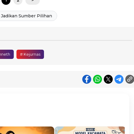
1
2
>
Jadikan Sumber Pilihan
nneth
# Kejurnas