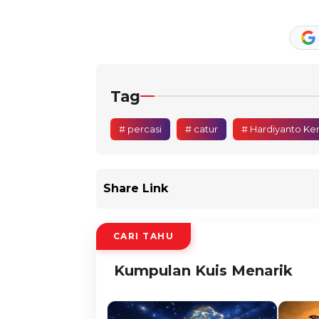
Tag
# percasi
# catur
# Hardiyanto Ke
Share Link
CARI TAHU
Kumpulan Kuis Menarik