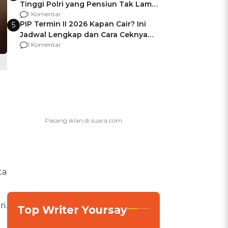
Tinggi Polri yang Pensiun Tak Lama
Usai Jadi Brigjen
1 Komentar
PIP Termin II 2026 Kapan Cair? Ini
5
Jadwal Lengkap dan Cara Ceknya
agar Dana Tidak Hangus!
1 Komentar
ta
i.
Top Writer Yoursay