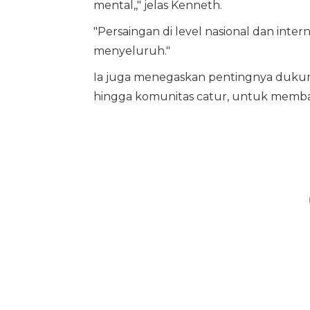
mental,," jelas Kenneth.
"Persaingan di level nasional dan inter
menyeluruh."
Ia juga menegaskan pentingnya dukunga
hingga komunitas catur, untuk memban