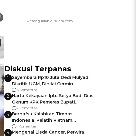
Diskusi Terpanas
Sayembara Rp10 Juta Dedi Mulyadi
1
Dikritik UGM, Dinilai Cermin
Gagalnya Negara Jamin Keamanan
6 Komentar
Harta Kekayaan Iptu Setya Budi Dias,
2
Oknum KPK Pemeras Bupati
Pemalang
2 Komentar
Bernafsu Kalahkan Timnas
3
Indonesia, Pelatih Vietnam
Berencana Pakai Jimat di Pakansari
1 Komentar
Mengenal Lisda Cancer, Perwira
4