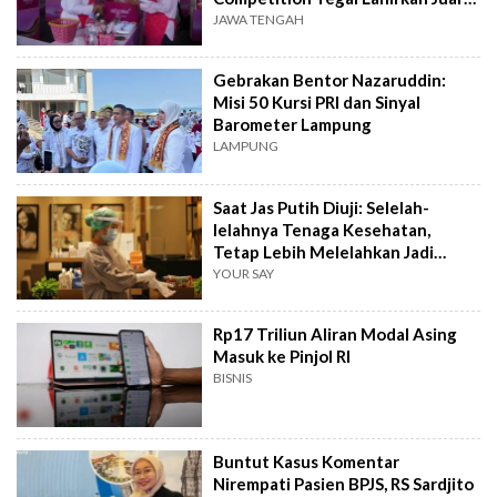
Baru
JAWA TENGAH
Gebrakan Bentor Nazaruddin:
Misi 50 Kursi PRI dan Sinyal
Barometer Lampung
LAMPUNG
Saat Jas Putih Diuji: Selelah-
lelahnya Tenaga Kesehatan,
Tetap Lebih Melelahkan Jadi
Pasien
YOUR SAY
Rp17 Triliun Aliran Modal Asing
Masuk ke Pinjol RI
BISNIS
Buntut Kasus Komentar
Nirempati Pasien BPJS, RS Sardjito