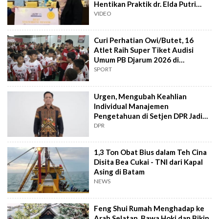
Hentikan Praktik dr. Elda Putri
Rahard
VIDEO
Curi Perhatian Owi/Butet, 16
Atlet Raih Super Tiket Audisi
Umum PB Djarum 2026 di
Makassar
SPORT
Urgen, Mengubah Keahlian
Individual Manajemen
Pengetahuan di Setjen DPR Jadi
Kekuatan Institusional
DPR
1,3 Ton Obat Bius dalam Teh Cina
Disita Bea Cukai - TNI dari Kapal
Asing di Batam
NEWS
Feng Shui Rumah Menghadap ke
Arah Selatan, Bawa Hoki dan Bikin