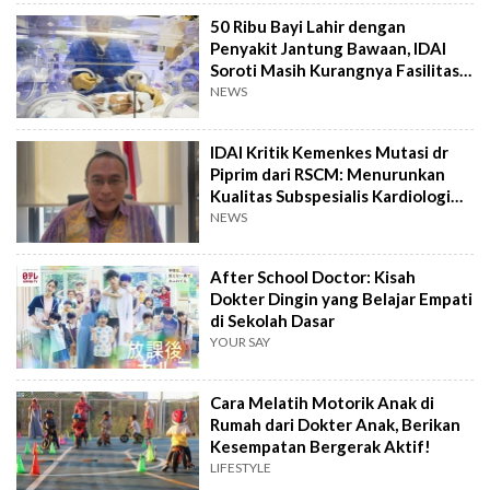
50 Ribu Bayi Lahir dengan
Penyakit Jantung Bawaan, IDAI
Soroti Masih Kurangnya Fasilitas
RS
NEWS
IDAI Kritik Kemenkes Mutasi dr
Piprim dari RSCM: Menurunkan
Kualitas Subspesialis Kardiologi
Anak
NEWS
After School Doctor: Kisah
Dokter Dingin yang Belajar Empati
di Sekolah Dasar
YOUR SAY
Cara Melatih Motorik Anak di
Rumah dari Dokter Anak, Berikan
Kesempatan Bergerak Aktif!
LIFESTYLE