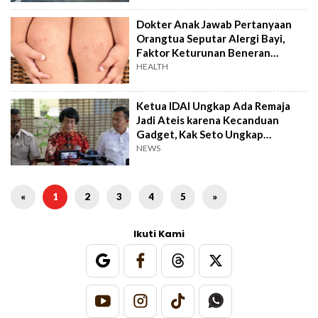
Dokter Anak Jawab Pertanyaan
Orangtua Seputar Alergi Bayi,
Faktor Keturunan Beneran
Berpengaruh?
HEALTH
Ketua IDAI Ungkap Ada Remaja
Jadi Ateis karena Kecanduan
Gadget, Kak Seto Ungkap
Penyebabnya
NEWS
«
1
2
3
4
5
»
Ikuti Kami