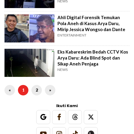
Gelap
NEWS
Ahli Digital Forensik Temukan
Pola Aneh di Kasus Arya Daru,
Mirip Jessica Wongso dan Dante
ENTERTAINMENT
Eks Kabareskrim Bedah CCTV Kos
Arya Daru: Ada Blind Spot dan
Sikap Aneh Penjaga
NEWS
«
1
2
»
Ikuti Kami