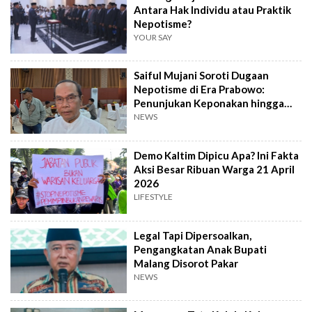
Antara Hak Individu atau Praktik
Nepotisme?
YOUR SAY
Saiful Mujani Soroti Dugaan
Nepotisme di Era Prabowo:
Penunjukan Keponakan hingga
Adik Jadi Sorotan
NEWS
Demo Kaltim Dipicu Apa? Ini Fakta
Aksi Besar Ribuan Warga 21 April
2026
LIFESTYLE
Legal Tapi Dipersoalkan,
Pengangkatan Anak Bupati
Malang Disorot Pakar
NEWS