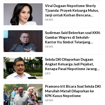
Viral Dugaan Nepotisme Sherly
Tjoanda: Proyek Keluarga Mulus,
Janji untuk Korban Bencana
Kandas?
NEWS
Sudirman Said Beberkan soal KKN:
Gambar Wapres di Sekolah-
Kantor Itu Simbol Telanjang
Nepotisme!
NEWS
Sekda DKI Dilaporkan Dugaan
Angkat Keluarga Jadi Pejabat,
Kenapa Pasal Nepotisme Jarang
Ditegakkan?
LIKS
Pramono Irit Bicara Soal Sekda DKI
Marullah Matali Dilaporkan ke
KPK Kasus Nepotisme
NEWS