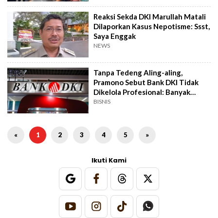
Reaksi Sekda DKI Marullah Matali
Dilaporkan Kasus Nepotisme: Ssst,
Saya Enggak
NEWS
Tanpa Tedeng Aling-aling,
Pramono Sebut Bank DKI Tidak
Dikelola Profesional: Banyak
Kasus Terus!
BISNIS
«
1
2
3
4
5
»
Ikuti Kami