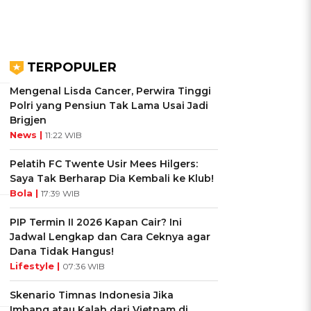
TERPOPULER
Mengenal Lisda Cancer, Perwira Tinggi
Polri yang Pensiun Tak Lama Usai Jadi
Brigjen
News |
11:22 WIB
Pelatih FC Twente Usir Mees Hilgers:
Saya Tak Berharap Dia Kembali ke Klub!
Bola |
17:39 WIB
PIP Termin II 2026 Kapan Cair? Ini
Jadwal Lengkap dan Cara Ceknya agar
Dana Tidak Hangus!
Lifestyle |
07:36 WIB
Skenario Timnas Indonesia Jika
Imbang atau Kalah dari Vietnam di