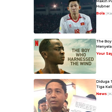
Makin P
Hubner
Bola
| K
The Boy
Menyela
Your Sa
Diduga T
Tiga Kal
News
| 