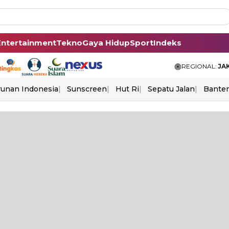
Entertainment
Tekno
Gaya Hidup
Sport
Indeks
REGIONAL:
JA
unan Indonesia
Sunscreen
Hut Ri
Sepatu Jalan
Bante