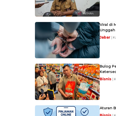
Viral di
Unggah 
Jabar
| 
Bulog Pe
Keterse
Bisnis
| 
Aturan B
Bisnis
| 