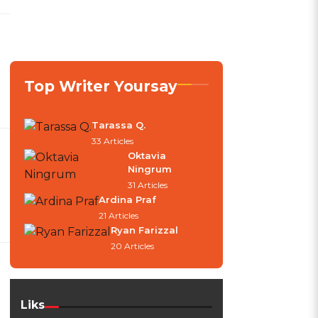
Top Writer Yoursay
Tarassa Q.
33 Articles
Oktavia
Ningrum
31 Articles
Ardina Praf
21 Articles
Ryan Farizzal
20 Articles
Liks