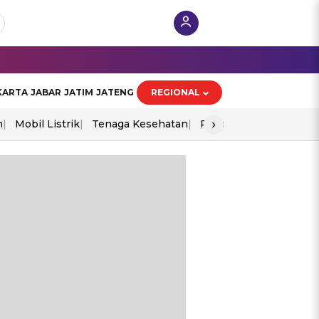
KARTA
JABAR
JATIM
JATENG
REGIONAL
›
n
Mobil Listrik
Tenaga Kesehatan
Piala Aff 2026
Ekono