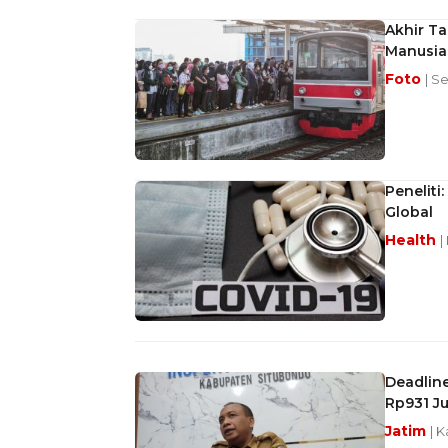
Akhir T
Manusia
Foto
| S
Peneliti
Global
Health
|
Deadline
Rp931 Ju
Jatim
| 