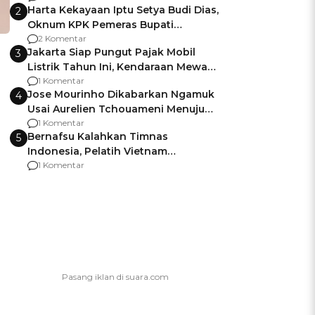
Harta Kekayaan Iptu Setya Budi Dias,
2
Oknum KPK Pemeras Bupati
Pemalang
2 Komentar
Jakarta Siap Pungut Pajak Mobil
3
Listrik Tahun Ini, Kendaraan Mewah
Kena hingga 75% PKB
1 Komentar
Jose Mourinho Dikabarkan Ngamuk
4
Usai Aurelien Tchouameni Menuju
Manchester United
1 Komentar
Bernafsu Kalahkan Timnas
5
Indonesia, Pelatih Vietnam
Berencana Pakai Jimat di Pakansari
1 Komentar