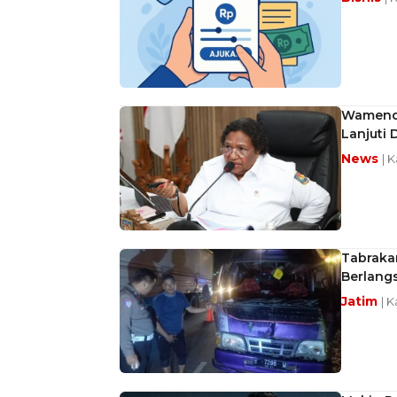
Wamenda
Lanjuti
News
| 
Tabrakan
Berlang
Jatim
| 