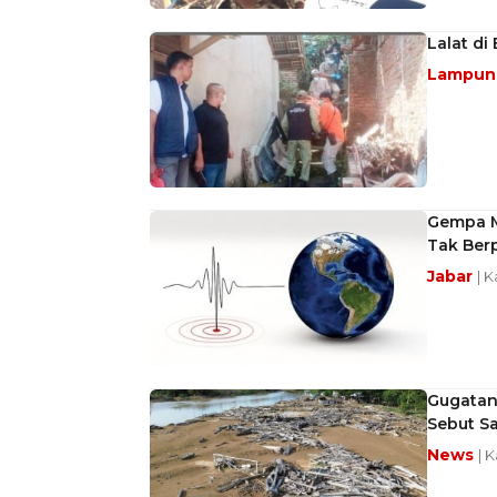
Lalat di
Lampu
Gempa M 
Tak Ber
Jabar
| 
Gugatan
Sebut S
News
| 