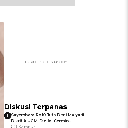
Diskusi Terpanas
Sayembara Rp10 Juta Dedi Mulyadi
1
Dikritik UGM, Dinilai Cermin
Gagalnya Negara Jamin Keamanan
6 Komentar