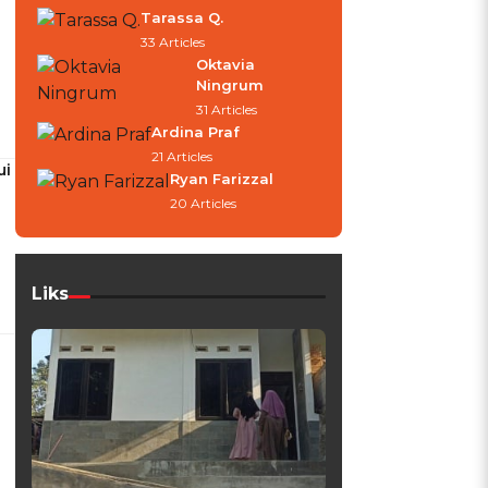
Tarassa Q.
33 Articles
Oktavia
Ningrum
31 Articles
Ardina Praf
21 Articles
ui
Ryan Farizzal
20 Articles
Liks