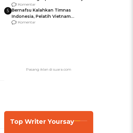
agar Dana Tidak Hangus!
1 Komentar
Bernafsu Kalahkan Timnas
5
Indonesia, Pelatih Vietnam
Berencana Pakai Jimat di Pakansari
1 Komentar
Top Writer Yoursay