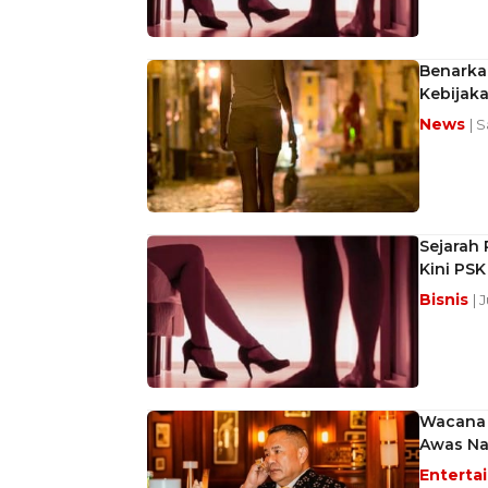
Benarka
Kebijak
News
| 
Sejarah 
Kini PS
Bisnis
| 
Wacana 
Awas Na
Enterta