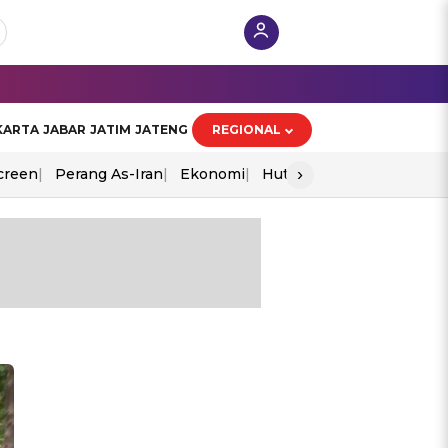
KARTA
JABAR
JATIM
JATENG
REGIONAL
›
creen
Perang As-Iran
Ekonomi
Hut Ri