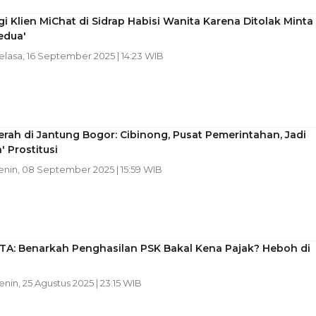
i Klien MiChat di Sidrap Habisi Wanita Karena Ditolak Minta
edua'
Selasa, 16 September 2025 | 14:23 WIB
rah di Jantung Bogor: Cibinong, Pusat Pemerintahan, Jadi
' Prostitusi
Senin, 08 September 2025 | 15:59 WIB
TA: Benarkah Penghasilan PSK Bakal Kena Pajak? Heboh di
Senin, 25 Agustus 2025 | 23:15 WIB