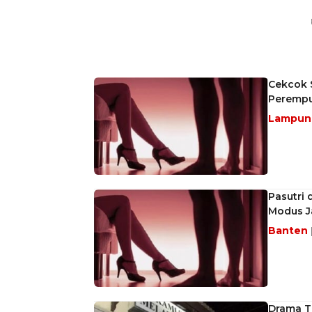
Cekcok S
Perempu
Lampu
Pasutri 
Modus Ja
Banten
Drama Ta