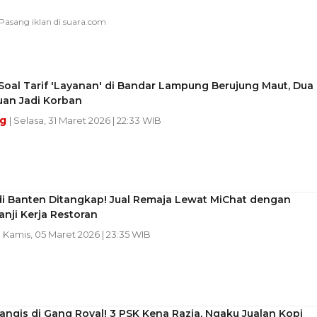
oal Tarif 'Layanan' di Bandar Lampung Berujung Maut, Dua
an Jadi Korban
ng
| Selasa, 31 Maret 2026 | 22:33 WIB
di Banten Ditangkap! Jual Remaja Lewat MiChat dengan
nji Kerja Restoran
| Kamis, 05 Maret 2026 | 23:35 WIB
ngis di Gang Royal! 3 PSK Kena Razia, Ngaku Jualan Kopi