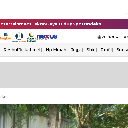
Entertainment
Tekno
Gaya Hidup
Sport
Indeks
REGIONAL:
JA
Reshuffle Kabinet
Hp Murah
Jogja
Shio
Profil
Suns
kini