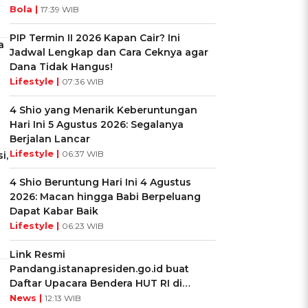
Bola |
17:39 WIB
PIP Termin II 2026 Kapan Cair? Ini
a
Jadwal Lengkap dan Cara Ceknya agar
Dana Tidak Hangus!
Lifestyle |
07:36 WIB
4 Shio yang Menarik Keberuntungan
Hari Ini 5 Agustus 2026: Segalanya
Berjalan Lancar
Lifestyle |
06:37 WIB
i,
4 Shio Beruntung Hari Ini 4 Agustus
2026: Macan hingga Babi Berpeluang
Dapat Kabar Baik
Lifestyle |
06:23 WIB
Link Resmi
Pandang.istanapresiden.go.id buat
Daftar Upacara Bendera HUT RI di
Istana Negara
News |
12:13 WIB