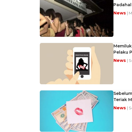
Padahal
News
| 
Memiluka
Pelaku 
News
| 
Sebelum 
Teriak M
News
| 