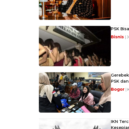
PSK Bisa
Bisnis
| 
Gerebek 
PSK dan 
Bogor
| 
IKN Terc
Kesepia