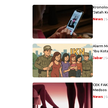
Kronolog
'Jatah K
News
| 
Alarm Me
'Ibu Kota
Jabar
| 
CEK FAK
Medsos
News
| 