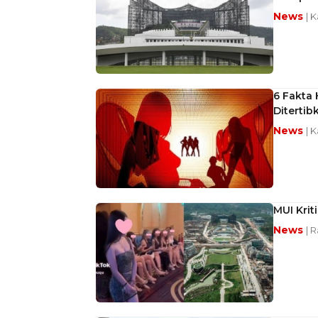
News
| K
6 Fakta 
Ditertib
News
| K
MUI Krit
News
| 