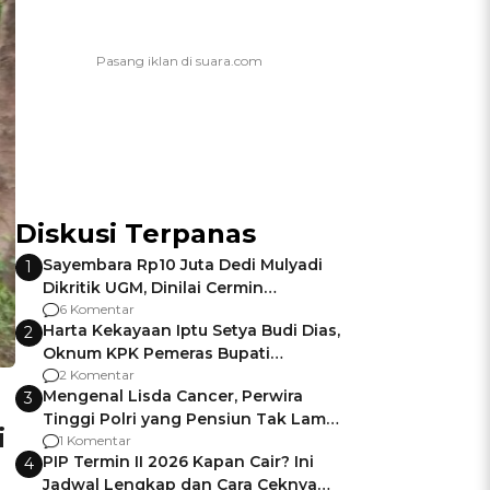
Diskusi Terpanas
Sayembara Rp10 Juta Dedi Mulyadi
1
Dikritik UGM, Dinilai Cermin
Gagalnya Negara Jamin Keamanan
6 Komentar
Harta Kekayaan Iptu Setya Budi Dias,
2
Oknum KPK Pemeras Bupati
Pemalang
2 Komentar
Mengenal Lisda Cancer, Perwira
3
Tinggi Polri yang Pensiun Tak Lama
i
Usai Jadi Brigjen
1 Komentar
PIP Termin II 2026 Kapan Cair? Ini
4
Jadwal Lengkap dan Cara Ceknya