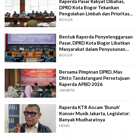
Raperda Pasar Rakyat Dibahas,
DPRD Kota Bogor Tekankan
Pengolahan Limbah dan Prioritas
Produk Lokal
BOGOR
Bentuk Raperda Penyelenggaraan
Pasar, DPRD Kota Bogor Libatkan
Masyarakat dalam Penyusunan
Aturan
BOGOR
Bersama Pimpinan DPRD, Mas
Dhito Tandatangani Persetujuan
Raperda APBD 2026
JAKARTA
Raperda KTR Ancam 'Bunuh'
Konser Musik Jakarta, Legislator:
Banyak Mudharatnya
NEWS