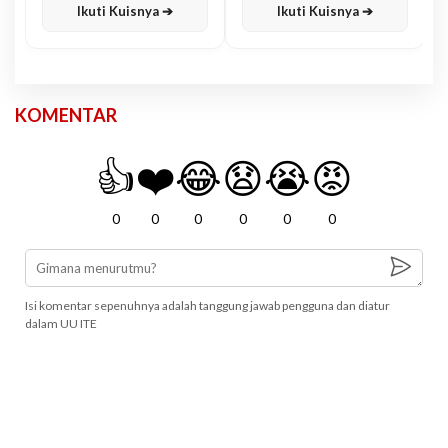
Ikuti Kuisnya ➔
Ikuti Kuisnya ➔
KOMENTAR
👍
❤️
😂
😧
😭
😡
0
0
0
0
0
0
Isi komentar sepenuhnya adalah tanggung jawab pengguna dan diatur
dalam UU ITE