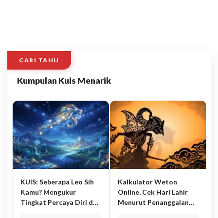
CARI TAHU
Kumpulan Kuis Menarik
KUIS: Seberapa Leo Sih
Kalkulator Weton
Kamu? Mengukur
Online, Cek Hari Lahir
Tingkat Percaya Diri dan
Menurut Penanggalan
Karisma
Jawa