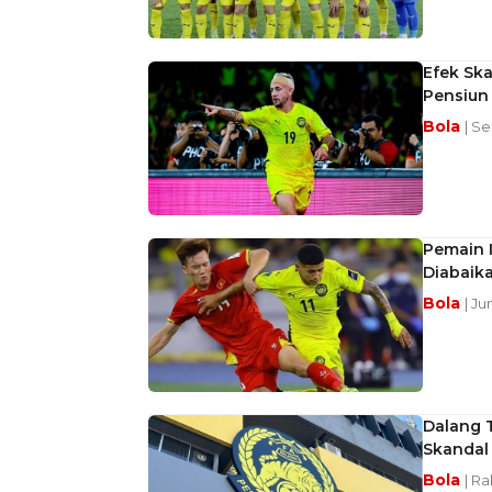
Efek Ska
Pensiun
Bola
| Se
Pemain I
Diabaik
Bola
| J
Dalang 
Skandal 
Bola
| R