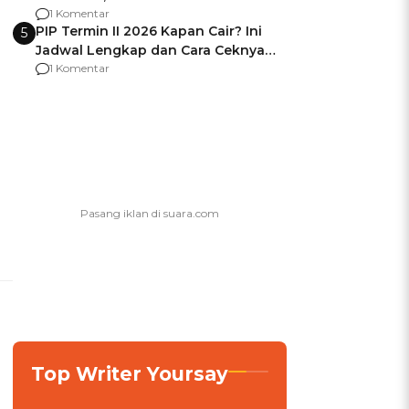
Berencana Pakai Jimat di Pakansari
1 Komentar
PIP Termin II 2026 Kapan Cair? Ini
5
Jadwal Lengkap dan Cara Ceknya
agar Dana Tidak Hangus!
1 Komentar
Top Writer Yoursay