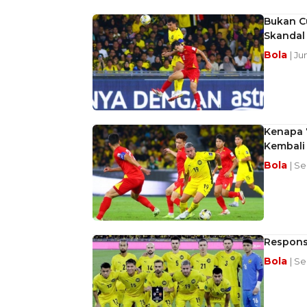
Bukan C
Skandal
Bola
| Ju
Kenapa 7
Kembali
Bola
| Se
Respons 
Bola
| Se