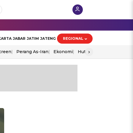
KARTA
JABAR
JATIM
JATENG
REGIONAL
›
creen
Perang As-Iran
Ekonomi
Hut Ri