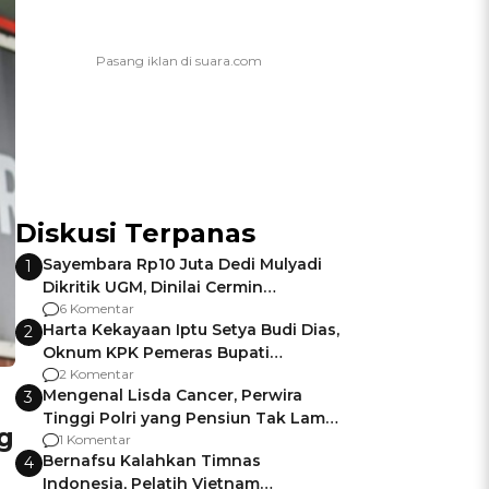
Diskusi Terpanas
Sayembara Rp10 Juta Dedi Mulyadi
1
Dikritik UGM, Dinilai Cermin
Gagalnya Negara Jamin Keamanan
6 Komentar
Harta Kekayaan Iptu Setya Budi Dias,
2
Oknum KPK Pemeras Bupati
Pemalang
2 Komentar
Mengenal Lisda Cancer, Perwira
3
Tinggi Polri yang Pensiun Tak Lama
g
Usai Jadi Brigjen
1 Komentar
Bernafsu Kalahkan Timnas
4
Indonesia, Pelatih Vietnam