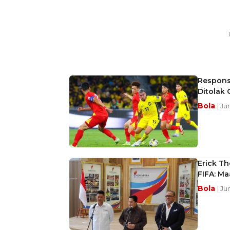
Respons 
Ditolak 
Bola
| Ju
Erick T
FIFA: Ma
Bola
| Ju