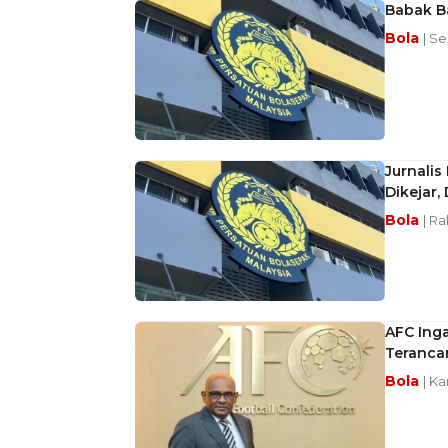
Babak Ba
Bola
| S
Jurnalis
Dikejar,
Bola
| R
AFC Ing
Teranca
Bola
| K