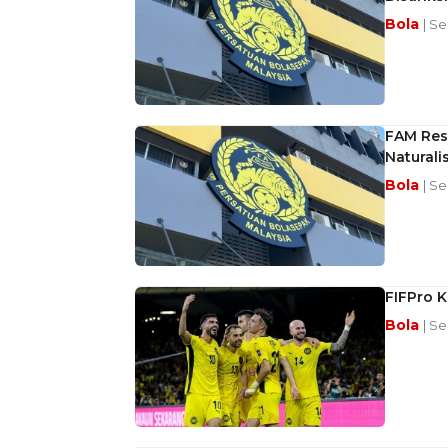
Bola
| S
FAM Resm
Naturali
Bola
| S
FIFPro K
Bola
| S