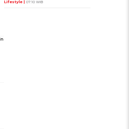
Lifestyle |
07:10 WIB
in
a