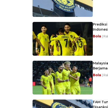
Prediksi
Indones
Bola
| R
Malaysi
Berjama
Bola
| R
FAM Tung
Disanksi