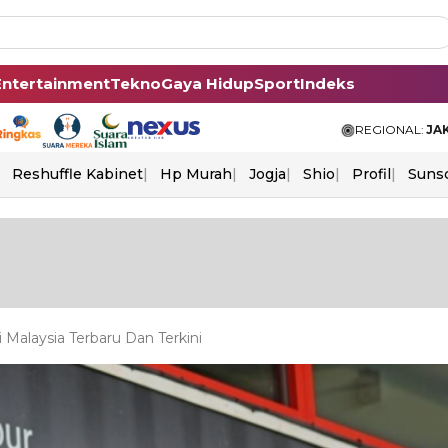
Entertainment
Tekno
Gaya Hidup
Sport
Indeks
REGIONAL:
JA
Reshuffle Kabinet
Hp Murah
Jogja
Shio
Profil
Suns
 Malaysia Terbaru Dan Terkini