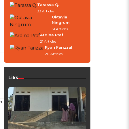
Tarassa Q.
33 Articles
Oktavia
Ningrum
31 Articles
Ardina Praf
21 Articles
Ryan Farizzal
20 Articles
Liks
n