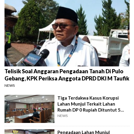
Telisik Soal Anggaran Pengadaan Tanah Di Pulo
Gebang, KPK Periksa Anggota DPRD DKI M Taufik
NEWS
Tiga Terdakwa Kasus Korupsi
Lahan Munjul Terkait Lahan
Rumah DP 0 Rupiah Dituntut 5
Sampai 7 Tahun Penjara
NEWS
Pengadaan Lahan Munjul