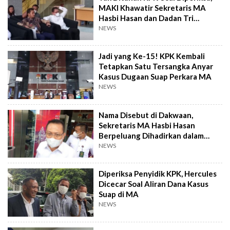
MAKI Khawatir Sekretaris MA
Hasbi Hasan dan Dadan Tri
Melarikan Diri
NEWS
Jadi yang Ke-15! KPK Kembali
Tetapkan Satu Tersangka Anyar
Kasus Dugaan Suap Perkara MA
NEWS
Nama Disebut di Dakwaan,
Sekretaris MA Hasbi Hasan
Berpeluang Dihadirkan dalam
Sidang Suap Hakim Agung
NEWS
Diperiksa Penyidik KPK, Hercules
Dicecar Soal Aliran Dana Kasus
Suap di MA
NEWS