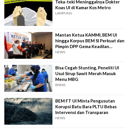
Teka-teki Meninggalnya Dokter
Koas UI di Kamar Kos Metro
LAMPUNG
Mantan Ketua KAMMI, BEM UI
hingga Korpus BEM SI Perkuat dan
Pimpin DPP Gema Keadilan
20262031
NEWS
Bisa Cegah Stunting, Peneliti UI
Usul Sirup Sawit Merah Masuk
Menu MBG
BISNIS
BEM FT UI Minta Pengusutan
Korupsi Batu Bara PLTU Bebas
Intervensi dan Transparan
NEWS