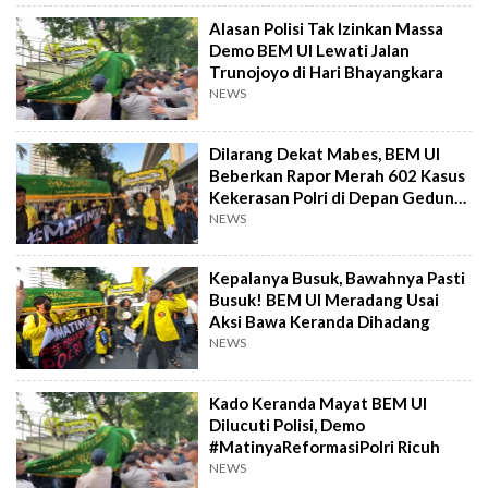
Alasan Polisi Tak Izinkan Massa
Demo BEM UI Lewati Jalan
Trunojoyo di Hari Bhayangkara
NEWS
Dilarang Dekat Mabes, BEM UI
Beberkan Rapor Merah 602 Kasus
Kekerasan Polri di Depan Gedung
ASEAN
NEWS
Kepalanya Busuk, Bawahnya Pasti
Busuk! BEM UI Meradang Usai
Aksi Bawa Keranda Dihadang
NEWS
Kado Keranda Mayat BEM UI
Dilucuti Polisi, Demo
#MatinyaReformasiPolri Ricuh
NEWS