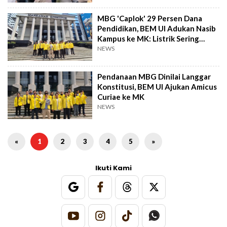
MBG 'Caplok' 29 Persen Dana
Pendidikan, BEM UI Adukan Nasib
Kampus ke MK: Listrik Sering
Padam!
NEWS
Pendanaan MBG Dinilai Langgar
Konstitusi, BEM UI Ajukan Amicus
Curiae ke MK
NEWS
«
1
2
3
4
5
»
Ikuti Kami