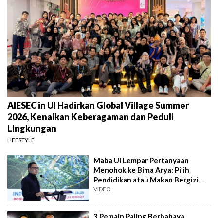
AIESEC in UI Hadirkan Global Village Summer
2026, Kenalkan Keberagaman dan Peduli
Lingkungan
LIFESTYLE
Maba UI Lempar Pertanyaan
Menohok ke Bima Arya: Pilih
Pendidikan atau Makan Bergizi
Gratis?
VIDEO
3 Pemain Paling Berbahaya