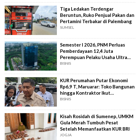
Tiga Ledakan Terdengar
Beruntun, Ruko Penjual Pakan dan
Pertamini Terbakar di Palembang
SUMSEL
Semester I 2026, PNM Perluas
Pemberdayaan 12,4 Juta
Perempuan Pelaku Usaha Ultra
Mikro
BISNIS
KUR Perumahan Putar Ekonomi
Rp6,9 T, Maruarar: Toko Bangunan
hingga Kontraktor Ikut
Terdongkrak
BISNIS
Kisah Rosidah di Sumenep, UMKM
Gula Merah Tumbuh Pesat
Setelah Memanfaatkan KUR BRI
JOGJA