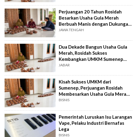
Perjuangan 20 Tahun Rosidah
Besarkan Usaha Gula Merah
Berbuah Manis dengan Dukungan
KUR BRI
JAWA TENGAH
Dua Dekade Bangun Usaha Gula
Merah, Rosidah Sukses
Kembangkan UMKM Sumenep
Berkat KUR BRI
JABAR
Kisah Sukses UMKM dari
Sumenep, Perjuangan Rosidah
Membesarkan Usaha Gula Merah
Berkat KUR BRI
BISNIS
Pemerintah Luruskan Isu Larangan
Vape, Pelaku Industri Bernafas
Lega
BISNIS