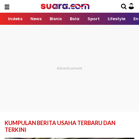
Indeks
News
Bisnis
Bola
Sport
Lifestyle
En
KUMPULAN BERITA USAHA TERBARU DAN
TERKINI