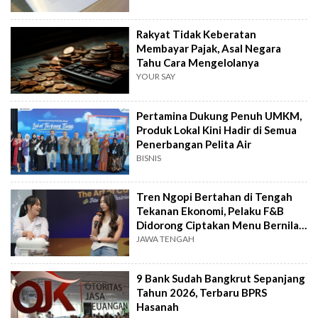
Rakyat Tidak Keberatan
Membayar Pajak, Asal Negara
Tahu Cara Mengelolanya
YOUR SAY
Pertamina Dukung Penuh UMKM,
Produk Lokal Kini Hadir di Semua
Penerbangan Pelita Air
BISNIS
Tren Ngopi Bertahan di Tengah
Tekanan Ekonomi, Pelaku F&B
Didorong Ciptakan Menu Bernilai
Tambah
JAWA TENGAH
9 Bank Sudah Bangkrut Sepanjang
Tahun 2026, Terbaru BPRS
Hasanah