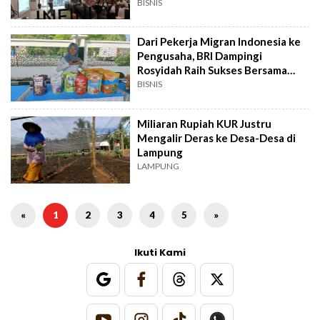
BISNIS
Dari Pekerja Migran Indonesia ke
Pengusaha, BRI Dampingi
Rosyidah Raih Sukses Bersama
C'milzea
BISNIS
Miliaran Rupiah KUR Justru
Mengalir Deras ke Desa-Desa di
Lampung
LAMPUNG
«
1
2
3
4
5
»
Ikuti Kami