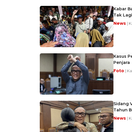
Kabar B
Tak Lagi
News
| 
Kasus Pe
Penjara
Foto
| K
Sidang 
Tahun B
News
| 