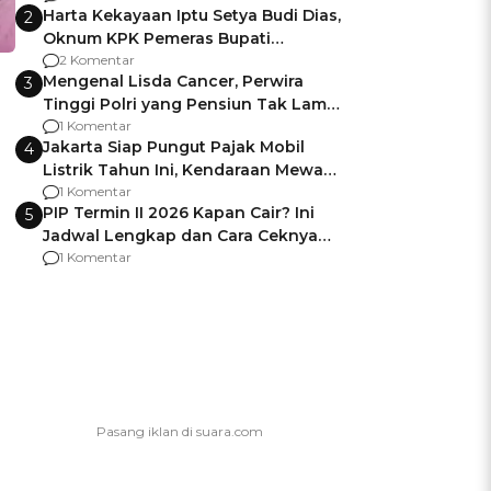
Harta Kekayaan Iptu Setya Budi Dias,
2
Oknum KPK Pemeras Bupati
Pemalang
2 Komentar
Mengenal Lisda Cancer, Perwira
3
Tinggi Polri yang Pensiun Tak Lama
Usai Jadi Brigjen
1 Komentar
Jakarta Siap Pungut Pajak Mobil
4
Listrik Tahun Ini, Kendaraan Mewah
Kena hingga 75% PKB
1 Komentar
PIP Termin II 2026 Kapan Cair? Ini
5
Jadwal Lengkap dan Cara Ceknya
agar Dana Tidak Hangus!
1 Komentar