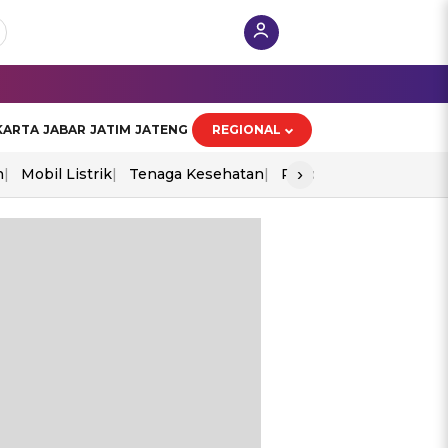
KARTA
JABAR
JATIM
JATENG
REGIONAL
›
n
Mobil Listrik
Tenaga Kesehatan
Piala Aff 2026
Ekono