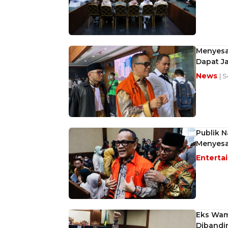
Menyesal
Dapat Ja
News
| 
Publik 
Menyesa
Enterta
Eks Wam
Dibandi