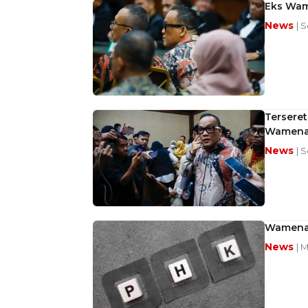
Eks Wam
News
| 
Terseret
Wamena
News
| 
Wamenak
News
| 