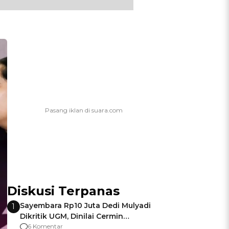
Diskusi Terpanas
Sayembara Rp10 Juta Dedi Mulyadi
1
Dikritik UGM, Dinilai Cermin
Gagalnya Negara Jamin Keamanan
6 Komentar