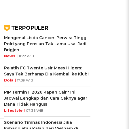
TERPOPULER
Mengenal Lisda Cancer, Perwira Tinggi
Polri yang Pensiun Tak Lama Usai Jadi
Brigjen
News |
11:22 WIB
Pelatih FC Twente Usir Mees Hilgers:
Saya Tak Berharap Dia Kembali ke Klub!
Bola |
17:39 WIB
PIP Termin II 2026 Kapan Cair? Ini
Jadwal Lengkap dan Cara Ceknya agar
Dana Tidak Hangus!
Lifestyle |
07:36 WIB
Skenario Timnas Indonesia Jika
Imbang atau Kalah dari Vietnam di