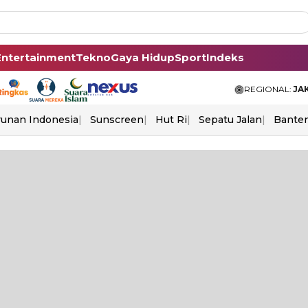
Entertainment
Tekno
Gaya Hidup
Sport
Indeks
REGIONAL:
JA
unan Indonesia
Sunscreen
Hut Ri
Sepatu Jalan
Bante