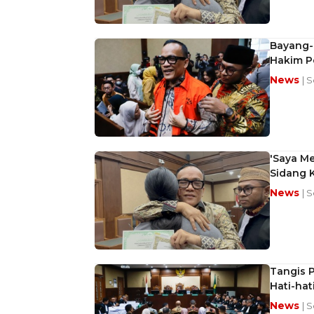
Bayang-
Hakim P
News
| 
'Saya Me
Sidang 
News
| 
Tangis P
Hati-hat
News
| 