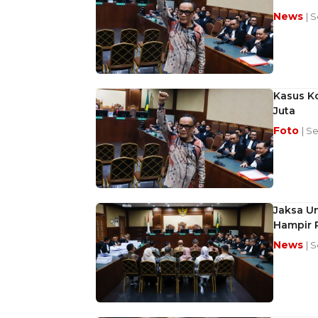
News
| 
Kasus K
Juta
Foto
| S
Jaksa U
Hampir R
News
| 