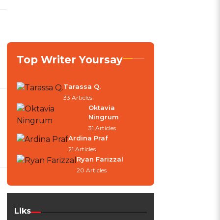
Top Writer Yoursay
Tarassa Q.
33 Articles
Oktavia
Ningrum
31 Articles
Ardina Praf
21 Articles
Ryan Farizzal
20 Articles
Liks