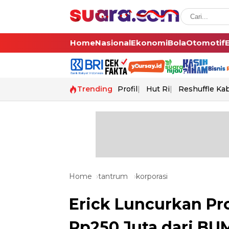
Home
Nasional
Ekonomi
Bola
Otomotif
Trending
Profil
Hut Ri
Reshuffle Ka
Home
tantrum
korporasi
Erick Luncurkan P
Rp250 Juta dari BU