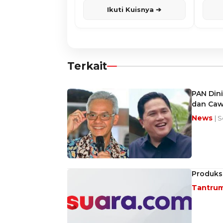
Ikuti Kuisnya ➔
Terkait
PAN Dini
dan Caw
News
| 
Produks
Tantru