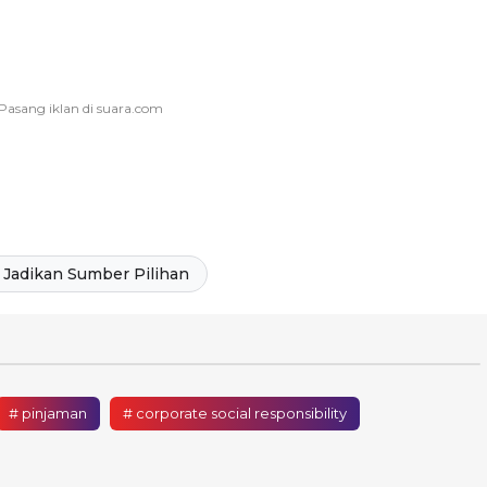
Jadikan Sumber Pilihan
# pinjaman
# corporate social responsibility