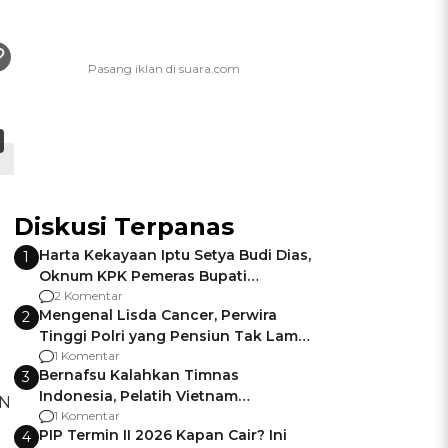
Diskusi Terpanas
Harta Kekayaan Iptu Setya Budi Dias,
1
Oknum KPK Pemeras Bupati
Pemalang
2 Komentar
Mengenal Lisda Cancer, Perwira
2
Tinggi Polri yang Pensiun Tak Lama
Usai Jadi Brigjen
1 Komentar
Bernafsu Kalahkan Timnas
3
Indonesia, Pelatih Vietnam
N
Berencana Pakai Jimat di Pakansari
1 Komentar
PIP Termin II 2026 Kapan Cair? Ini
4