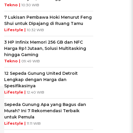
Tekno |
10:30 WIB
7 Lukisan Pembawa Hoki Menurut Feng
Shui untuk Dipajang di Ruang Tamu
Lifestyle |
10:32 WIB
3 HP Infinix Memori 256 GB dan NFC
Harga Rp1 Jutaan, Solusi Multitasking
hingga Gaming
Tekno |
09:49 WIB
12 Sepeda Gunung United Detroit
Lengkap dengan Harga dan
Spesifikasinya
Lifestyle |
12:40 WIB
Sepeda Gunung Apa yang Bagus dan
Murah? Ini 7 Rekomendasi Terbaik
untuk Pemula
Lifestyle |
11:11 WIB