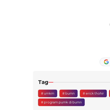
Tag
# umkm
# bumn
# erick thohir
# program pumk di bumn