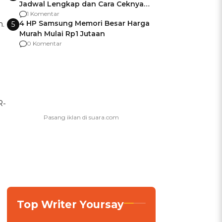
Jadwal Lengkap dan Cara Ceknya
agar Dana Tidak Hangus!
1 Komentar
4 HP Samsung Memori Besar Harga
n.
5
Murah Mulai Rp1 Jutaan
0 Komentar
R-
Top Writer Yoursay