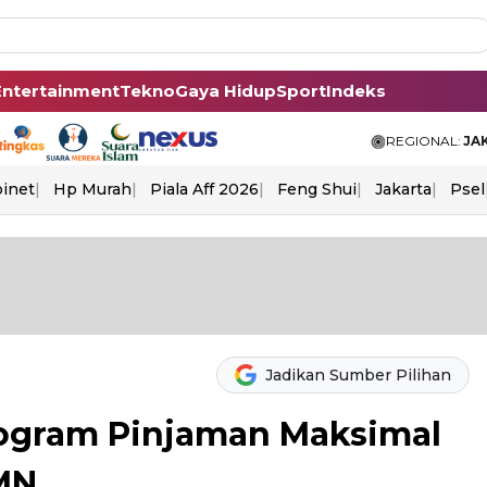
Entertainment
Tekno
Gaya Hidup
Sport
Indeks
REGIONAL:
JA
binet
Hp Murah
Piala Aff 2026
Feng Shui
Jakarta
Psel
Jadikan Sumber Pilihan
rogram Pinjaman Maksimal
MN