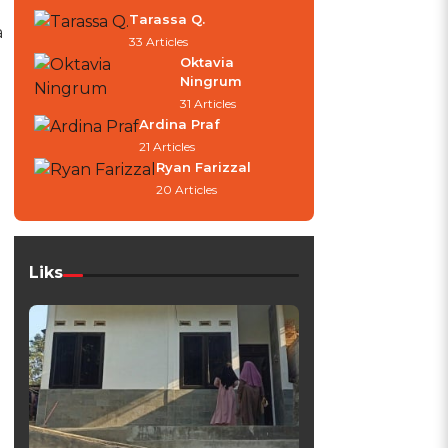
Tarassa Q.
a
33 Articles
Oktavia
Ningrum
31 Articles
Ardina Praf
21 Articles
Ryan Farizzal
20 Articles
Liks