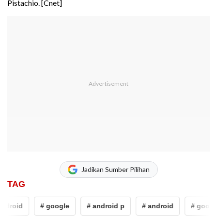
Pistachio. [Cnet]
Jadikan Sumber Pilihan
TAG
ndroid
# google
# android p
# android
# google