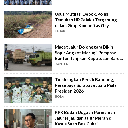
Usut Mutilasi Depok, Polisi
Temukan HP Pelaku Tergabung
dalam Grup Komunitas Gay
JABAR
Macet Jalur Bojonegara Bikin
Sopir Angkot Merugi, Pemprov
Banten Janjikan Keputusan Baru 4
Hari Lagi
BANTEN
Tumbangkan Persib Bandung,
Persebaya Surabaya Juara Piala
Presiden 2026
BOLA
KPK Bedah Dugaan Permainan
Jalur Hijau dan Jalur Merah di
Kasus Suap Bea Cukai