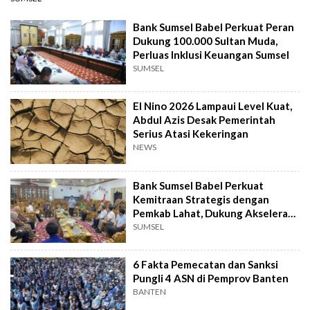
Bank Sumsel Babel Perkuat Peran
Dukung 100.000 Sultan Muda,
Perluas Inklusi Keuangan Sumsel
SUMSEL
El Nino 2026 Lampaui Level Kuat,
Abdul Azis Desak Pemerintah
Serius Atasi Kekeringan
NEWS
Bank Sumsel Babel Perkuat
Kemitraan Strategis dengan
Pemkab Lahat, Dukung Akselerasi
Ekonomi Daerah
SUMSEL
6 Fakta Pemecatan dan Sanksi
Pungli 4 ASN di Pemprov Banten
BANTEN