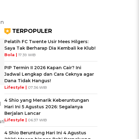
en
TERPOPULER
Pelatih FC Twente Usir Mees Hilgers:
Saya Tak Berharap Dia Kembali ke Klub!
Bola |
17:39 WIB
PIP Termin II 2026 Kapan Cair? Ini
Jadwal Lengkap dan Cara Ceknya agar
Dana Tidak Hangus!
Lifestyle |
07:36 WIB
4 Shio yang Menarik Keberuntungan
l
Hari Ini 5 Agustus 2026: Segalanya
Berjalan Lancar
Lifestyle |
06:37 WIB
ri
4 Shio Beruntung Hari Ini 4 Agustus