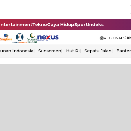
Entertainment
Tekno
Gaya Hidup
Sport
Indeks
REGIONAL:
JA
unan Indonesia
Sunscreen
Hut Ri
Sepatu Jalan
Bante