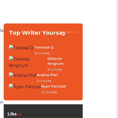
Ia
Top Writer Yoursay
Tarassa Q.
33 Articles
Oktavia
Ningrum
31 Articles
Ardina Praf
21 Articles
Ryan Farizzal
20 Articles
an
Liks