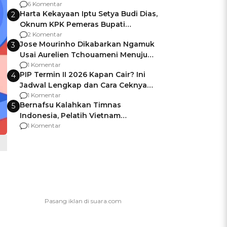
Gagalnya Negara Jamin Keamanan
6 Komentar
Harta Kekayaan Iptu Setya Budi Dias,
2
Oknum KPK Pemeras Bupati
Pemalang
2 Komentar
Jose Mourinho Dikabarkan Ngamuk
3
Usai Aurelien Tchouameni Menuju
Manchester United
1 Komentar
PIP Termin II 2026 Kapan Cair? Ini
4
Jadwal Lengkap dan Cara Ceknya
agar Dana Tidak Hangus!
1 Komentar
Bernafsu Kalahkan Timnas
5
Indonesia, Pelatih Vietnam
Berencana Pakai Jimat di Pakansari
1 Komentar