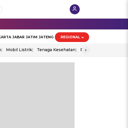
KARTA
JABAR
JATIM
JATENG
REGIONAL
›
n
Mobil Listrik
Tenaga Kesehatan
Piala Aff 2026
Ekono