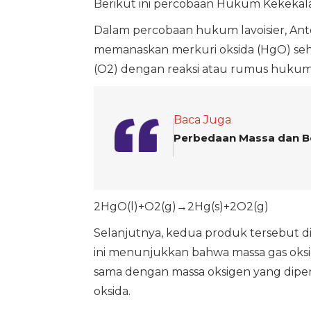
Berikut ini percobaan Hukum Kekekala
Dalam percobaan hukum lavoisier, Ant
memanaskan merkuri oksida (HgO) seh
(O2) dengan reaksi atau rumus hukum l
Baca Juga
Perbedaan Massa dan Be
2HgO(l)+O2(g)→2Hg(s)+2O2(g)
Selanjutnya, kedua produk tersebut di
ini menunjukkan bahwa massa gas oksi
sama dengan massa oksigen yang dip
oksida.