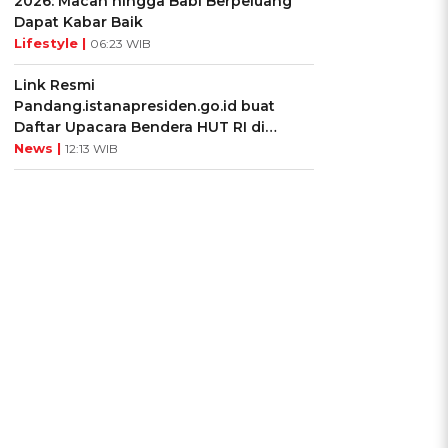
2026: Macan hingga Babi Berpeluang
Dapat Kabar Baik
Lifestyle |
06:23 WIB
Link Resmi
Pandang.istanapresiden.go.id buat
Daftar Upacara Bendera HUT RI di
Istana Negara
News |
12:13 WIB