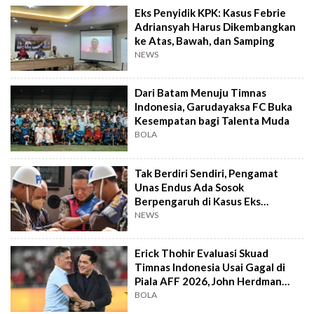
Eks Penyidik KPK: Kasus Febrie
Adriansyah Harus Dikembangkan
ke Atas, Bawah, dan Samping
NEWS
Dari Batam Menuju Timnas
Indonesia, Garudayaksa FC Buka
Kesempatan bagi Talenta Muda
BOLA
Tak Berdiri Sendiri, Pengamat
Unas Endus Ada Sosok
Berpengaruh di Kasus Eks
Jampidsus
NEWS
Erick Thohir Evaluasi Skuad
Timnas Indonesia Usai Gagal di
Piala AFF 2026, John Herdman
Out?
BOLA