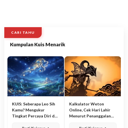
CARI TAHU
Kumpulan Kuis Menarik
KUIS: Seberapa Leo Sih
Kalkulator Weton
Kamu? Mengukur
Online, Cek Hari Lahir
Tingkat Percaya Diri dan
Menurut Penanggalan
Karisma
Jawa