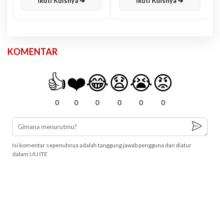
Ikuti Kuisnya ➔
Ikuti Kuisnya ➔
KOMENTAR
👍
❤️
😂
😧
😭
😡
0
0
0
0
0
0
Isi komentar sepenuhnya adalah tanggung jawab pengguna dan diatur
dalam UU ITE