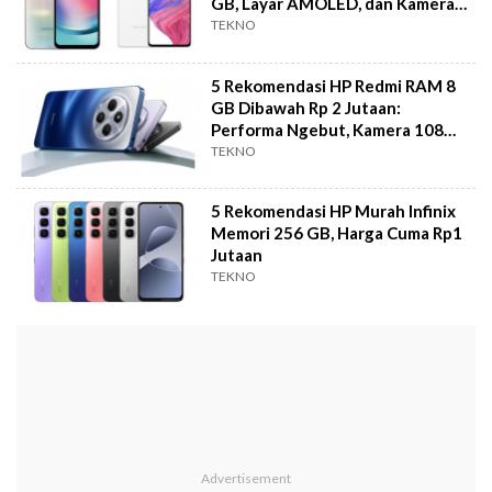
GB, Layar AMOLED, dan Kamera
Jernih
TEKNO
5 Rekomendasi HP Redmi RAM 8
GB Dibawah Rp 2 Jutaan:
Performa Ngebut, Kamera 108
MP!
TEKNO
5 Rekomendasi HP Murah Infinix
Memori 256 GB, Harga Cuma Rp1
Jutaan
TEKNO