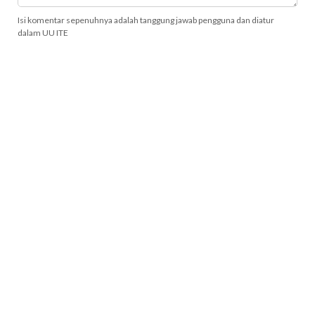
Isi komentar sepenuhnya adalah tanggung jawab pengguna dan diatur
dalam UU ITE