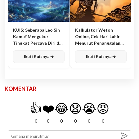
KUIS: Seberapa Leo Sih
Kalkulator Weton
Kamu? Mengukur
Online, Cek Hari Lahir
Tingkat Percaya Diri dan
Menurut Penanggalan
Karisma
Jawa
Ikuti Kuisnya ➔
Ikuti Kuisnya ➔
KOMENTAR
👍
❤️
😂
😧
😭
😡
0
0
0
0
0
0