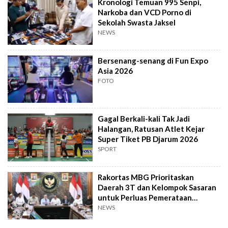
Kronologi Temuan 995 Senpi,
Narkoba dan VCD Porno di
Sekolah Swasta Jaksel
NEWS
Bersenang-senang di Fun Expo
Asia 2026
FOTO
Gagal Berkali-kali Tak Jadi
Halangan, Ratusan Atlet Kejar
Super Tiket PB Djarum 2026
SPORT
Rakortas MBG Prioritaskan
Daerah 3T dan Kelompok Sasaran
untuk Perluas Pemerataan
Program
NEWS