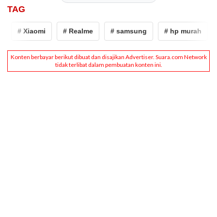
TAG
# Xiaomi
# Realme
# samsung
# hp murah
# ra