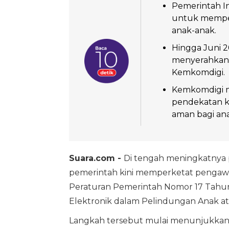
Pemerintah I
untuk memper
anak-anak.
Hingga Juni 2
menyerahkan p
Kemkomdigi.
Kemkomdigi m
pendekatan kol
aman bagi ana
Suara.com -
Di tengah meningkatnya 
pemerintah kini memperketat pengawas
Peraturan Pemerintah Nomor 17 Tahun
Elektronik dalam Pelindungan Anak a
Langkah tersebut mulai menunjukkan h