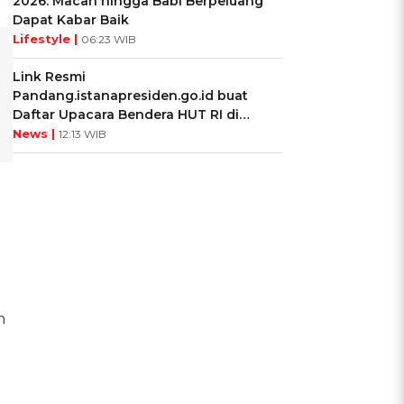
2026: Macan hingga Babi Berpeluang
Dapat Kabar Baik
Lifestyle |
06:23 WIB
Link Resmi
Pandang.istanapresiden.go.id buat
Daftar Upacara Bendera HUT RI di
Istana Negara
News |
12:13 WIB
n