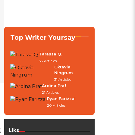
Top Writer Yoursay
Tarassa Q.
33 Articles
Oktavia
Ningrum
31 Articles
Ardina Praf
21 Articles
Ryan Farizzal
20 Articles
)
Liks