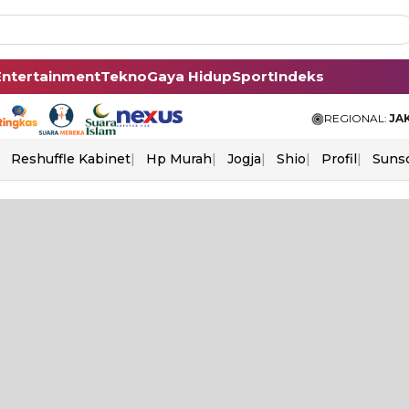
Entertainment
Tekno
Gaya Hidup
Sport
Indeks
REGIONAL:
JA
Reshuffle Kabinet
Hp Murah
Jogja
Shio
Profil
Suns