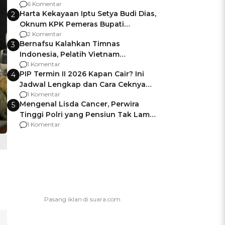
Gagalnya Negara Jamin Keamanan
6 Komentar
Harta Kekayaan Iptu Setya Budi Dias,
2
Oknum KPK Pemeras Bupati
Pemalang
2 Komentar
Bernafsu Kalahkan Timnas
3
Indonesia, Pelatih Vietnam
Berencana Pakai Jimat di Pakansari
1 Komentar
PIP Termin II 2026 Kapan Cair? Ini
4
Jadwal Lengkap dan Cara Ceknya
agar Dana Tidak Hangus!
1 Komentar
Mengenal Lisda Cancer, Perwira
5
Tinggi Polri yang Pensiun Tak Lama
Usai Jadi Brigjen
1 Komentar