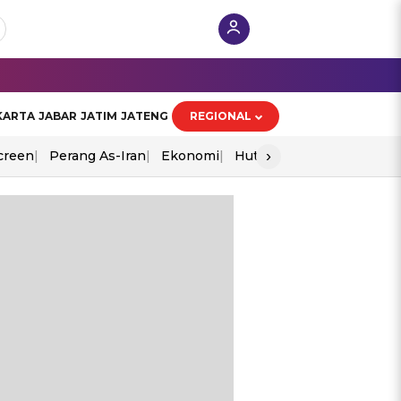
KARTA
JABAR
JATIM
JATENG
REGIONAL
›
creen
Perang As-Iran
Ekonomi
Hut Ri