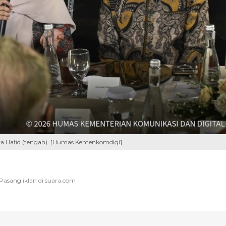
ya Hafid (tengah). [Humas Kemenkomdigi]