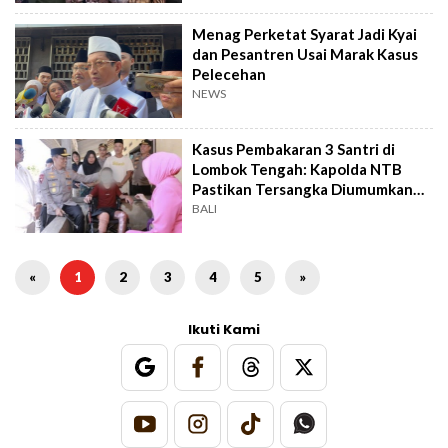
Menag Perketat Syarat Jadi Kyai
dan Pesantren Usai Marak Kasus
Pelecehan
NEWS
Kasus Pembakaran 3 Santri di
Lombok Tengah: Kapolda NTB
Pastikan Tersangka Diumumkan
Pekan Ini
BALI
«
1
2
3
4
5
»
Ikuti Kami