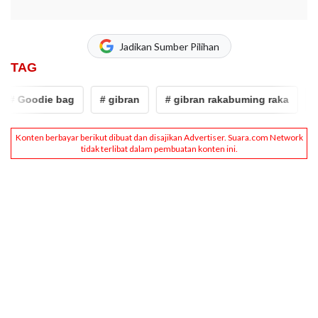
Jadikan Sumber Pilihan
TAG
# Goodie bag
# gibran
# gibran rakabuming raka
# 