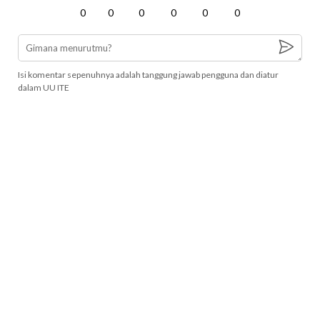
0
0
0
0
0
0
Isi komentar sepenuhnya adalah tanggung jawab pengguna dan diatur
dalam UU ITE