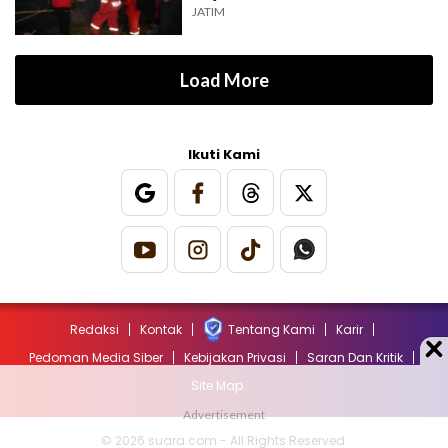
JATIM
Load More
Ikuti Kami
Redaksi
Kontak
Tentang Kami
Karir
Pedoman Media Siber
Kebijakan Privasi
Saran Dan Kritik
Site Map
© 2026 suara.com - All Rights Reserved.