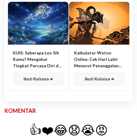
KUIS: Seberapa Leo Sih
Kalkulator Weton
Kamu? Mengukur
Online, Cek Hari Lahir
Tingkat Percaya Diri dan
Menurut Penanggalan
Karisma
Jawa
Ikuti Kuisnya ➔
Ikuti Kuisnya ➔
KOMENTAR
👍
❤️
😂
😧
😭
😡